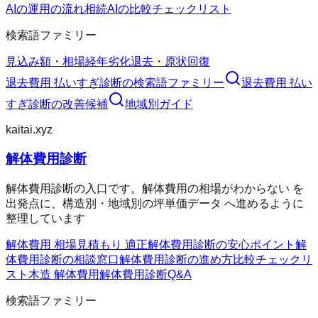
AIの運用の流れ
相続AIの比較チェックリスト
検索語ファミリー
見込み額・相場
経年劣化
退去・原状回復
退去費用 払いすぎ診断
の検索語ファミリー
退去費用 払い
すぎ診断
の改善候補
地域別ガイド
kaitai.xyz
解体費用診断
解体費用診断の入口です。解体費用の相場がわからない を
出発点に、構造別・地域別の坪単価データ へ進めるように
整理しています
解体費用 相場
見積もり 適正
解体費用診断の安心ポイント
解
体費用診断の相談窓口
解体費用診断の進め方
比較チェックリ
スト
木造 解体費用
解体費用診断Q&A
検索語ファミリー