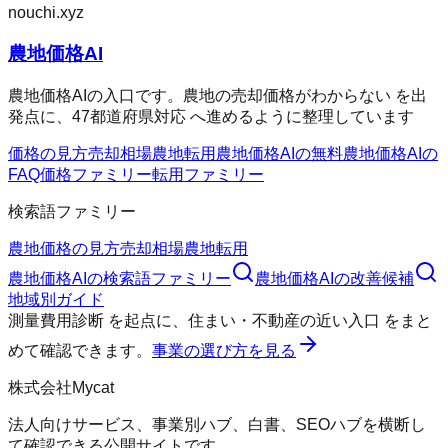
nouchi.xyz
農地価格AI
農地価格AIの入口です。農地の売却価格がわからない を出
発点に、47都道府県対応 へ進めるように整理しています
価格の見方
売却相場
農地転用
農地価格AIの無料
農地価格AIの
FAQ
価格ファミリー
転用ファミリー
検索語ファミリー
農地価格の見方
売却相場
農地転用
農地価格AI
の検索語ファミリー
農地価格AI
の改善候補
地域別ガイド
測量費用診断
を起点に、
住まい・不動産の近い入口
をまと
めて確認できます。
事業の選び方を見る
株式会社Mycat
法人向けサービス、事業別ハブ、白書、SEOハブを横断し
て確認できる公開サイトです。