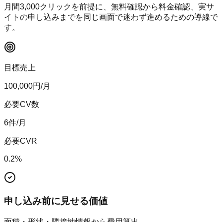
月間
3,000
クリックを前提に、無料確認から料金確認、実サ
イトの申し込みまでを同じ画面で迷わず進めるための導線で
す。
目標売上
100,000
円/月
必要CV数
6
件/月
必要CVR
0.2
%
申し込み前に見せる価値
面積・形状・隣接地情報から費用算出