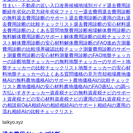
住まい・不動産の近い入口
改善候補
地域別ガイド
退去費用診
断
経年劣化の見方
経年劣化ファミリー
退去費用
退去費用診断
の無料
退去費用診断のサポート
退去費用診断の運用の流れ
退
去費用診断の比較チェックリスト
退去費用診断の安心材料
退
去費用診断のよくある質問
地盤費用診断
相場
解体費用診断の
無料
解体費用診断のサポート
解体費用診断の比較チェックリ
スト
解体費用診断の安心材料
解体費用診断のFAQ
進め方
測量
費用診断の比較
境界確認
比較チェック
測量費用診断のサポー
ト
測量費用診断の安心材料
測量費用診断のFAQ
地盤チェッカ
ーの診断
地盤チェッカーの無料
地盤チェッカーのサポート
地
盤チェッカーの比較チェックリスト
地盤チェッカーの安心材
料
地盤チェッカーのよくある質問
価格の見方
売却相場
農地価
格AIの無料
農地価格AIのサポート
農地価格AIの比較チェック
リスト
農地価格AIの安心材料
農地価格AIのFAQ
過払いの調べ
方
払いすぎチェッカー
資産税ナビの無料
資産税ナビのサポー
ト
資産税ナビの安心材料
資産税ナビの運用の流れ
資産税ナビ
の相談前Q&A
相続AIの相続
相続AIのサポート
相続AIの運用の
流れ
相続AIの比較チェックリスト
taikyo.xyz