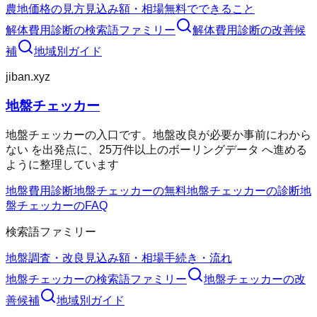
農地価格の見方
見込み額・相場
無料でできること
解体費用診断
の検索語ファミリー
解体費用診断
の改善候
補
地域別ガイド
jiban.xyz
地盤チェッカー
地盤チェッカーの入口です。地盤改良が必要か事前にわから
ない を出発点に、25万件以上のボーリングデータ へ進める
ように整理しています
地盤費用診断
地盤チェッカーの無料
地盤チェッカーの診断
地
盤チェッカーのFAQ
検索語ファミリー
地盤調査・改良
見込み額・相場
手続き・流れ
地盤チェッカー
の検索語ファミリー
地盤チェッカー
の改
善候補
地域別ガイド