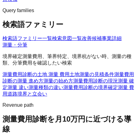
Query families
検索語ファミリー
検索語ファミリー一覧
検索意図一覧
改善候補
事業詳細
測量・分筆
境界確定測量費用、筆界特定、境界杭がない時、測量の種
類、分筆費用を確認したい検索
測量費用診断の土地 測量 費用
土地測量の見積条件
測量費用
診断の測量 進め方
測量の始め方
測量費用診断の現況測量 確
定測量 違い
測量種類の違い
測量費用診断の境界確定測量 費
用
道路境界と立会い
Revenue path
測量費用診断
を月10万円に近づける導
線