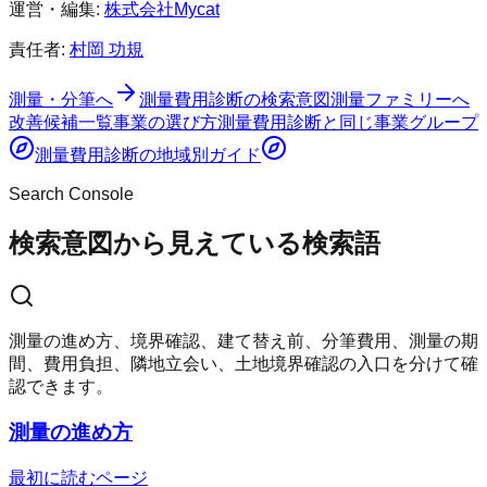
運営・編集:
株式会社Mycat
責任者:
村岡 功規
測量・分筆へ
測量費用診断
の検索意図
測量ファミリーへ
改善候補一覧
事業の選び方
測量費用診断
と同じ事業グループ
測量費用診断
の地域別ガイド
Search Console
検索意図から見えている検索語
測量の進め方、境界確認、建て替え前、分筆費用、測量の期
間、費用負担、隣地立会い、土地境界確認の入口を分けて確
認できます。
測量の進め方
最初に読むページ