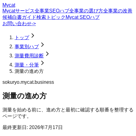
Mycat
Mycatサービス
全事業SEOハブ
全事業の選び方
全事業の改善
候補
白書
ガイド
検索トピック
Mycat SEOハブ
お問い合わせ
->
トップ
事業別ハブ
測量費用診断
測量・分筆
測量の進め方
sokuryo.mycat.business
測量の進め方
測量を始める前に、進め方と最初に確認する順番を整理する
ページです。
最終更新日:
2026年7月17日