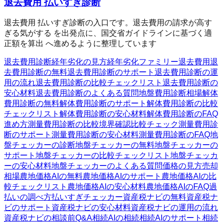
退去費用 払いすぎ診断
退去費用 払いすぎ診断の入口です。退去費用の請求が高す
ぎる気がする を出発点に、国交省ガイドラインに基づく適
正額を算出 へ進めるように整理しています
退去費用診断
経年劣化の見方
経年劣化ファミリー
退去費用
退
去費用診断の無料
退去費用診断のサポート
退去費用診断の運
用の流れ
退去費用診断の比較チェックリスト
退去費用診断の
安心材料
退去費用診断のよくある質問
地盤費用診断
相場
解体
費用診断の無料
解体費用診断のサポート
解体費用診断の比較
チェックリスト
解体費用診断の安心材料
解体費用診断のFAQ
進め方
測量費用診断の比較
境界確認
比較チェック
測量費用診
断のサポート
測量費用診断の安心材料
測量費用診断のFAQ
地
盤チェッカーの診断
地盤チェッカーの無料
地盤チェッカーの
サポート
地盤チェッカーの比較チェックリスト
地盤チェッカ
ーの安心材料
地盤チェッカーのよくある質問
価格の見方
売却
相場
農地価格AIの無料
農地価格AIのサポート
農地価格AIの比
較チェックリスト
農地価格AIの安心材料
農地価格AIのFAQ
過
払いの調べ方
払いすぎチェッカー
資産税ナビの無料
資産税ナ
ビのサポート
資産税ナビの安心材料
資産税ナビの運用の流れ
資産税ナビの相談前Q&A
相続AIの相続
相続AIのサポート
相続