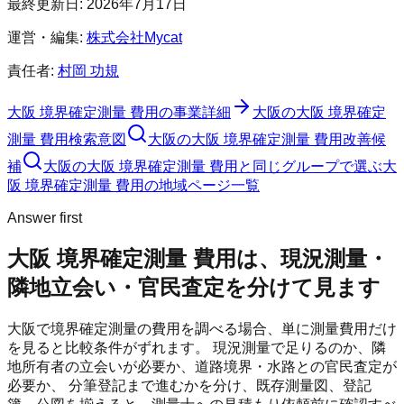
最終更新日:
2026年7月17日
運営・編集:
株式会社Mycat
責任者:
村岡 功規
大阪 境界確定測量 費用
の事業詳細
大阪の大阪 境界確定
測量 費用検索意図
大阪の大阪 境界確定測量 費用改善候
補
大阪の大阪 境界確定測量 費用と同じグループで選ぶ
大
阪 境界確定測量 費用の地域ページ一覧
Answer first
大阪 境界確定測量 費用は、現況測量・
隣地立会い・官民査定を分けて見ます
大阪で境界確定測量の費用を調べる場合、単に測量費用だけ
を見ると比較条件がずれます。 現況測量で足りるのか、隣
地所有者の立会いが必要か、道路境界・水路との官民査定が
必要か、 分筆登記まで進むかを分け、既存測量図、登記