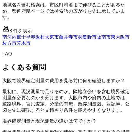
地域名を含む検索は、市区町村名まで伸びることがあるた
め、都道府県ページでは検索語の広がりを先に示していま
す。
8
件を表示
南河内郡千早赤阪村
大東市
藤井寺市
羽曳野市
阪南市
東大阪市
枚方市
茨木市
FAQ
よくある質問
大阪で境界確定測量の費用を見る前に何を確認しますか？
最初に、現況測量で足りるのか、隣地立会いを含む境界確定
測量が必要なのかを分けます。大阪市内や府内の土地では、
道路境界、官民査定、分筆の有無、既存測量図、登記簿、公
図を先に確認すると見積もり条件を揃えやすくなります。
境界確定測量と現況測量の違いは何ですか？
現況測量は現在の土地形状や建物位置を把握するための測量