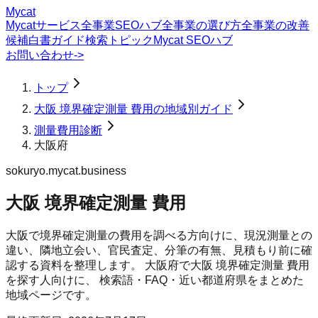
Mycat
Mycatサービス
全事業SEOハブ
全事業の選び方
全事業の改善
候補
白書
ガイド
検索トピック
Mycat SEOハブ
お問い合わせ
->
トップ
大阪 境界確定測量 費用の地域別ガイド
測量費用診断
大阪府
sokuryo.mycat.business
大阪 境界確定測量 費用
大阪で境界確定測量の費用を調べる方向けに、現況測量との
違い、隣地立会い、官民査定、分筆の有無、見積もり前に確
認する資料を整理します。
大阪府
で
大阪 境界確定測量 費用
を探す人向けに、 検索語・FAQ・近い都道府県をまとめた
地域ページです。