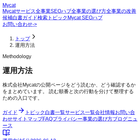
Mycat
Mycatサービス
全事業SEOハブ
全事業の選び方
全事業の改善
候補
白書
ガイド
検索トピック
Mycat SEOハブ
お問い合わせ
->
トップ
運用方法
Methodology
運用方法
株式会社Mycatの公開ページをどう読むか、どう確認するか
をまとめています。 読む順番と次の行動を分けて整理する
ための入口です。
ガイド
トピック
白書一覧
サービス一覧
会社情報
お問い合
わせ
サイトマップ
FAQ
プライバシー
事業の選び方
ブログ
ニュ
ース