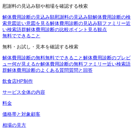
慰謝料の見込み額や相場を確認する検索
解体費用診断の見込み額
慰謝料の見込み額
解体費用診断の検
索意図
近い意図を見る
解体費用診断の見込み額ファミリー
近
い検索語群
解体費用診断の比較ポイント
見る観点
無料でできること
無料・お試し・見本を確認する検索
解体費用診断の無料
無料でできること
解体費用診断のプレビ
ュー
何が見えるか
解体費用診断の無料ファミリー
近い検索語
群
解体費用診断のよくある質問
質問と回答
飲食店HP制作
サービス全体の内容
料金
価格帯と対象顧客
相場の見方