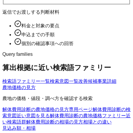
返信でお渡しする判断材料
料金と対象の要点
申込までの手順
個別の確認事項への回答
Query families
算出根拠に近い検索語ファミリー
検索語ファミリー一覧
検索意図一覧
改善候補
事業詳細
農地価格の見方
農地の価格・値段・調べ方を確認する検索
解体費用診断の農地価格の見方
専用ページ
解体費用診断の検
索意図
近い意図を見る
解体費用診断の農地価格ファミリー
近
い検索語群
解体費用診断の相場の見方
相場との違い
見込み額・相場