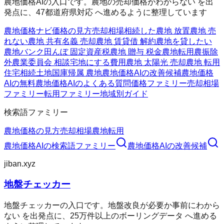
農地価格AIの入口です。農地の売却価格がわからない を出
発点に、47都道府県対応 へ進めるように整理しています
農地価格ナビ
価格の見方
売却相場
相続した農地 放置
農地 売
れない
農地 共有名義 売却
農地 賃貸借 解約
農地を貸したい
農地バンク
田んぼ 固定資産税
農地 贈与 税金
農地転用
農振除
外
農業委員会 相談
宅地にする費用
農地 太陽光 売却
農地 転用
住宅
相続土地国庫帰属 農地
農地価格AIの改善候補
農地価格
AIの無料
農地価格AIのよくある質問
価格ファミリー
売却相場
ファミリー
転用ファミリー
地域別ガイド
検索語ファミリー
農地価格の見方
売却相場
農地転用
農地価格AI
の検索語ファミリー
農地価格AI
の改善候補
jiban.xyz
地盤チェッカー
地盤チェッカーの入口です。地盤改良が必要か事前にわから
ない を出発点に、25万件以上のボーリングデータ へ進める