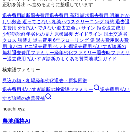
正額を算出 へ進めるように整理しています
退去費用診断
退去費用
退去費用 高額 請求
退去費用 明細 おか
しい
敷金 返ってこない 相談
ハウスクリーニング 特約 退去
退
去費用 分割払い できない
退去立会い サイン 拒否
退去費用
少額訴訟
経年劣化の見方
原状回復 ガイドライン 国土交通省
クロス 張替え 退去費用 6年
フローリング 傷 退去費用
退去費
用 タバコ ヤニ
退去費用 ペット 傷
退去費用 払いすぎ診断の
無料
退去費用ファミリー
経年劣化ファミリー
退去時ファミリ
ー
退去費用 払いすぎ診断のよくある質問
地域別ガイド
検索語ファミリー
見込み額・相場
経年劣化
退去・原状回復
退去費用 払いすぎ診断
の検索語ファミリー
退去費用 払い
すぎ診断
の改善候補
nouchi.xyz
農地価格AI