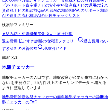
払いの調べ方
払いすぎチェッカー
資産税ナビの無料
資産税ナ
ビのサポート
資産税ナビの安心材料
資産税ナビの運用の流れ
資産税ナビの相談前Q&A
相続AIの相続
相続AIのサポート
相続
AIの運用の流れ
相続AIの比較チェックリスト
検索語ファミリー
見込み額・相場
経年劣化
退去・原状回復
退去費用 払いすぎ診断
の検索語ファミリー
退去費用 払い
すぎ診断
の改善候補
地域別ガイド
jiban.xyz
地盤チェッカー
地盤チェッカーの入口です。地盤改良が必要か事前にわから
ない を出発点に、25万件以上のボーリングデータ へ進める
ように整理しています
地盤費用診断
地盤チェッカーの無料
地盤チェッカーの診断
地
盤チェッカーのFAQ