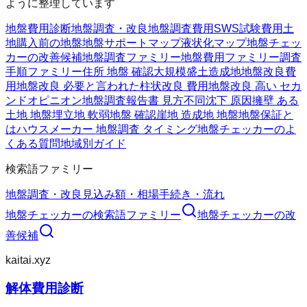
ように整理しています
地盤費用診断
地盤調査・改良
地盤調査費用
SWS試験費用
土
地購入前の地盤
地盤サポートマップ
液状化マップ
地盤チェッ
カーの改善候補
地盤調査ファミリー
地盤費用ファミリー
調査
手順ファミリー
住所 地盤 確認
大規模盛土造成地
地盤改良費
用
地盤改良 必要と言われた
柱状改良 費用
地盤改良 高い セカ
ンドオピニオン
地盤調査報告書 見方
不同沈下 原因
擁壁 ある
土地 地盤
埋立地 軟弱地盤 確認
崖地 造成地 地盤
地盤保証と
は
ハウスメーカー 地盤調査 タイミング
地盤チェッカーのよ
くある質問
地域別ガイド
検索語ファミリー
地盤調査・改良
見込み額・相場
手続き・流れ
地盤チェッカー
の検索語ファミリー
地盤チェッカー
の改
善候補
kaitai.xyz
解体費用診断