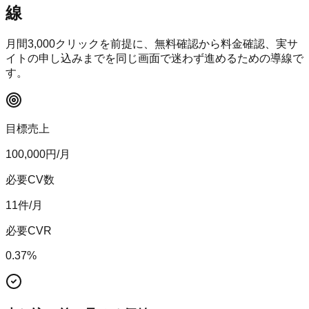
線
月間
3,000
クリックを前提に、無料確認から料金確認、実サ
イトの申し込みまでを同じ画面で迷わず進めるための導線で
す。
目標売上
100,000
円/月
必要CV数
11
件/月
必要CVR
0.37
%