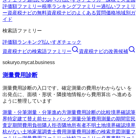
評価額ファミリー
税率ランキングファミリー
過払いファミリ
ー
資産税ナビの無料
資産税ナビのよくある質問
価格
地域別ガ
イド
検索語ファミリー
評価額
ランキング
払いすぎチェック
資産税ナビ
の検索語ファミリー
資産税ナビ
の改善候補
sokuryo.mycat.business
測量費用診断
測量費用診断の入口です。確定測量の費用がわからない を
出発点に、面積・形状・隣接地情報から費用算出 へ進める
ように整理しています
測量・分筆
測量・分筆
進め方
測量費用診断の比較
境界確認
筆
界特定
建て替え前
セットバック測量
分筆費用
測量の期間
官民
査定期間
費用負担
隣人拒否
隣地所有者不明
土地境界確認
境界
杭がない
土地家屋調査士費用
測量費用診断の検索意図
測量フ