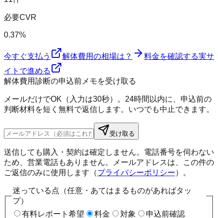
必要CVR
0.37%
今すぐ支払う
解体費用の相場は？
料金を確認する
実サ
イトで進める
解体費用診断の申込前メモを受け取る
メールだけでOK（入力は30秒）。24時間以内に、申込前の
判断材料を短く無料で返信します。いつでも中止できます。
受け取る
送信しても購入・契約は確定しません。電話番号を伺わない
ため、営業電話もありません。メールアドレスは、この件の
ご返信のみに使用します（
プライバシーポリシー
）。
迷っている点（任意・あてはまるものがあればタッ
プ）
有料レポート希望
料金
対象
申込前確認