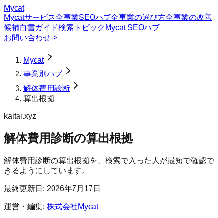
Mycat
Mycatサービス
全事業SEOハブ
全事業の選び方
全事業の改善
候補
白書
ガイド
検索トピック
Mycat SEOハブ
お問い合わせ
->
Mycat
事業別ハブ
解体費用診断
算出根拠
kaitai.xyz
解体費用診断
の
算出根拠
解体費用診断の算出根拠を、検索で入った人が最短で確認で
きるようにしています。
最終更新日:
2026年7月17日
運営・編集:
株式会社Mycat