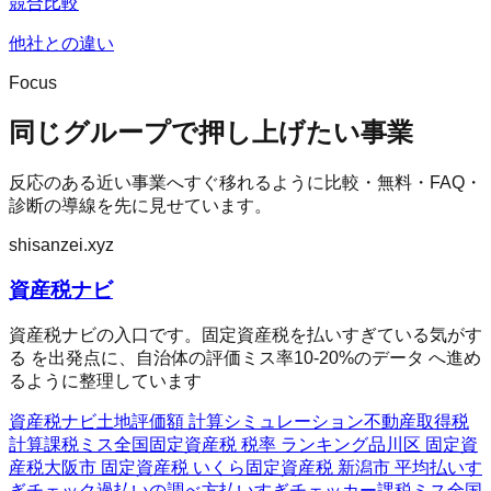
競合比較
他社との違い
Focus
同じグループで押し上げたい事業
反応のある近い事業へすぐ移れるように比較・無料・FAQ・
診断の導線を先に見せています。
shisanzei.xyz
資産税ナビ
資産税ナビの入口です。固定資産税を払いすぎている気がす
る を出発点に、自治体の評価ミス率10-20%のデータ へ進め
るように整理しています
資産税ナビ
土地評価額 計算シミュレーション
不動産取得税
計算
課税ミス全国
固定資産税 税率 ランキング
品川区 固定資
産税
大阪市 固定資産税 いくら
固定資産税 新潟市 平均
払いす
ぎチェック
過払いの調べ方
払いすぎチェッカー
課税ミス全国