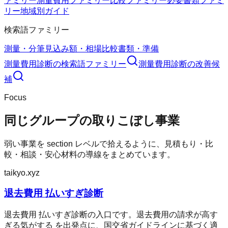
ァミリー
測量費用ファミリー
比較ファミリー
必要書類ファミ
リー
地域別ガイド
検索語ファミリー
測量・分筆
見込み額・相場
比較
書類・準備
測量費用診断
の検索語ファミリー
測量費用診断
の改善候
補
Focus
同じグループの取りこぼし事業
弱い事業を section レベルで拾えるように、見積もり・比
較・相談・安心材料の導線をまとめています。
taikyo.xyz
退去費用 払いすぎ診断
退去費用 払いすぎ診断の入口です。退去費用の請求が高す
ぎる気がする を出発点に、国交省ガイドラインに基づく適