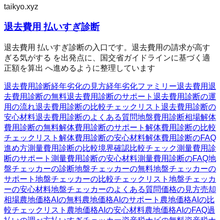
taikyo.xyz
退去費用 払いすぎ診断
退去費用 払いすぎ診断の入口です。退去費用の請求が高す
ぎる気がする を出発点に、国交省ガイドラインに基づく適
正額を算出 へ進めるように整理しています
退去費用診断
経年劣化の見方
経年劣化ファミリー
退去費用
退
去費用診断の無料
退去費用診断のサポート
退去費用診断の運
用の流れ
退去費用診断の比較チェックリスト
退去費用診断の
安心材料
退去費用診断のよくある質問
地盤費用診断
相場
解体
費用診断の無料
解体費用診断のサポート
解体費用診断の比較
チェックリスト
解体費用診断の安心材料
解体費用診断のFAQ
進め方
測量費用診断の比較
境界確認
比較チェック
測量費用診
断のサポート
測量費用診断の安心材料
測量費用診断のFAQ
地
盤チェッカーの診断
地盤チェッカーの無料
地盤チェッカーの
サポート
地盤チェッカーの比較チェックリスト
地盤チェッカ
ーの安心材料
地盤チェッカーのよくある質問
価格の見方
売却
相場
農地価格AIの無料
農地価格AIのサポート
農地価格AIの比
較チェックリスト
農地価格AIの安心材料
農地価格AIのFAQ
過