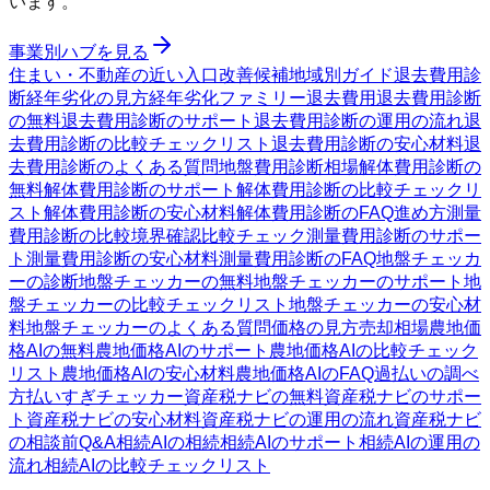
います。
事業別ハブを見る
住まい・不動産の近い入口
改善候補
地域別ガイド
退去費用診
断
経年劣化の見方
経年劣化ファミリー
退去費用
退去費用診断
の無料
退去費用診断のサポート
退去費用診断の運用の流れ
退
去費用診断の比較チェックリスト
退去費用診断の安心材料
退
去費用診断のよくある質問
地盤費用診断
相場
解体費用診断の
無料
解体費用診断のサポート
解体費用診断の比較チェックリ
スト
解体費用診断の安心材料
解体費用診断のFAQ
進め方
測量
費用診断の比較
境界確認
比較チェック
測量費用診断のサポー
ト
測量費用診断の安心材料
測量費用診断のFAQ
地盤チェッカ
ーの診断
地盤チェッカーの無料
地盤チェッカーのサポート
地
盤チェッカーの比較チェックリスト
地盤チェッカーの安心材
料
地盤チェッカーのよくある質問
価格の見方
売却相場
農地価
格AIの無料
農地価格AIのサポート
農地価格AIの比較チェック
リスト
農地価格AIの安心材料
農地価格AIのFAQ
過払いの調べ
方
払いすぎチェッカー
資産税ナビの無料
資産税ナビのサポー
ト
資産税ナビの安心材料
資産税ナビの運用の流れ
資産税ナビ
の相談前Q&A
相続AIの相続
相続AIのサポート
相続AIの運用の
流れ
相続AIの比較チェックリスト