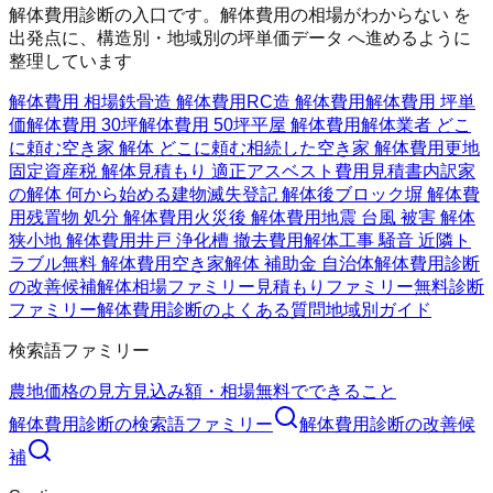
解体費用診断の入口です。解体費用の相場がわからない を
出発点に、構造別・地域別の坪単価データ へ進めるように
整理しています
解体費用 相場
鉄骨造 解体費用
RC造 解体費用
解体費用 坪単
価
解体費用 30坪
解体費用 50坪
平屋 解体費用
解体業者 どこ
に頼む
空き家 解体 どこに頼む
相続した空き家 解体費用
更地
固定資産税 解体
見積もり 適正
アスベスト費用
見積書内訳
家
の解体 何から始める
建物滅失登記 解体後
ブロック塀 解体費
用
残置物 処分 解体費用
火災後 解体費用
地震 台風 被害 解体
狭小地 解体費用
井戸 浄化槽 撤去費用
解体工事 騒音 近隣ト
ラブル
無料 解体費用
空き家解体 補助金 自治体
解体費用診断
の改善候補
解体相場ファミリー
見積もりファミリー
無料診断
ファミリー
解体費用診断のよくある質問
地域別ガイド
検索語ファミリー
農地価格の見方
見込み額・相場
無料でできること
解体費用診断
の検索語ファミリー
解体費用診断
の改善候
補