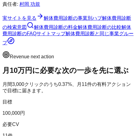
責任者:
村岡 功規
実サイトを見る
解体費用診断
の事業別ハブ
解体費用診断
の検索意図
解体費用診断
の料金
解体費用診断
の比較
解体
費用診断
のFAQ
サイトマップ
解体費用診断
と同じ事業グルー
プ
Revenue next action
月10万円に必要な次の一歩を先に選ぶ
月間
3,000
クリックのうち
0.37
%、月
11
件の有料アクション
で目標に届きます。
目標
100,000円
必要CV
11件