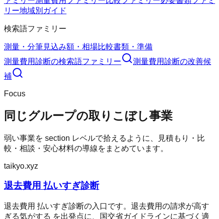
ァミリー
測量費用ファミリー
比較ファミリー
必要書類ファミ
リー
地域別ガイド
検索語ファミリー
測量・分筆
見込み額・相場
比較
書類・準備
測量費用診断
の検索語ファミリー
測量費用診断
の改善候
補
Focus
同じグループの取りこぼし事業
弱い事業を section レベルで拾えるように、見積もり・比
較・相談・安心材料の導線をまとめています。
taikyo.xyz
退去費用 払いすぎ診断
退去費用 払いすぎ診断の入口です。退去費用の請求が高す
ぎる気がする を出発点に、国交省ガイドラインに基づく適