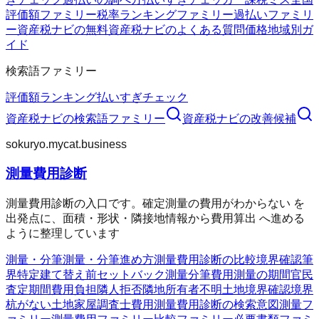
評価額ファミリー
税率ランキングファミリー
過払いファミリ
ー
資産税ナビの無料
資産税ナビのよくある質問
価格
地域別ガ
イド
検索語ファミリー
評価額
ランキング
払いすぎチェック
資産税ナビ
の検索語ファミリー
資産税ナビ
の改善候補
sokuryo.mycat.business
測量費用診断
測量費用診断の入口です。確定測量の費用がわからない を
出発点に、面積・形状・隣接地情報から費用算出 へ進める
ように整理しています
測量・分筆
測量・分筆
進め方
測量費用診断の比較
境界確認
筆
界特定
建て替え前
セットバック測量
分筆費用
測量の期間
官民
査定期間
費用負担
隣人拒否
隣地所有者不明
土地境界確認
境界
杭がない
土地家屋調査士費用
測量費用診断の検索意図
測量フ