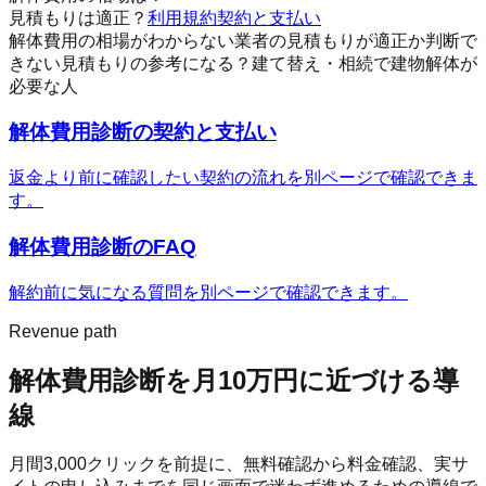
見積もりは適正？
利用規約
契約と支払い
解体費用の相場がわからない
業者の見積もりが適正か判断で
きない
見積もりの参考になる？
建て替え・相続で建物解体が
必要な人
解体費用診断
の契約と支払い
返金より前に確認したい契約の流れを別ページで確認できま
す。
解体費用診断
のFAQ
解約前に気になる質問を別ページで確認できます。
Revenue path
解体費用診断
を月10万円に近づける導
線
月間
3,000
クリックを前提に、無料確認から料金確認、実サ