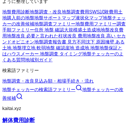
ように整理しています
地盤費用診断
地盤調査・改良
地盤調査費用
SWS試験費用
土
地購入前の地盤
地盤サポートマップ
液状化マップ
地盤チェッ
カーの改善候補
地盤調査ファミリー
地盤費用ファミリー
調査
手順ファミリー
住所 地盤 確認
大規模盛土造成地
地盤改良費
用
地盤改良 必要と言われた
柱状改良 費用
地盤改良 高い セカ
ンドオピニオン
地盤調査報告書 見方
不同沈下 原因
擁壁 ある
土地 地盤
埋立地 軟弱地盤 確認
崖地 造成地 地盤
地盤保証と
は
ハウスメーカー 地盤調査 タイミング
地盤チェッカーのよ
くある質問
地域別ガイド
検索語ファミリー
地盤調査・改良
見込み額・相場
手続き・流れ
地盤チェッカー
の検索語ファミリー
地盤チェッカー
の改
善候補
kaitai.xyz
解体費用診断