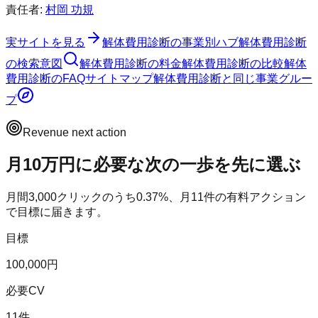
責任者:
村岡 功規
実サイトを見る
解体費用診断
の事業別ハブ
解体費用診断
の検索意図
解体費用診断
の料金
解体費用診断
の比較
解体
費用診断
のFAQ
サイトマップ
解体費用診断
と同じ事業グルー
プ
Revenue next action
月10万円に必要な次の一歩を先に選ぶ
月間
3,000
クリックのうち
0.37
%、月
11
件の有料アクション
で目標に届きます。
目標
100,000円
必要CV
11件