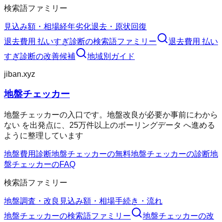
検索語ファミリー
見込み額・相場
経年劣化
退去・原状回復
退去費用 払いすぎ診断
の検索語ファミリー
退去費用 払い
すぎ診断
の改善候補
地域別ガイド
jiban.xyz
地盤チェッカー
地盤チェッカーの入口です。地盤改良が必要か事前にわから
ない を出発点に、25万件以上のボーリングデータ へ進める
ように整理しています
地盤費用診断
地盤チェッカーの無料
地盤チェッカーの診断
地
盤チェッカーのFAQ
検索語ファミリー
地盤調査・改良
見込み額・相場
手続き・流れ
地盤チェッカー
の検索語ファミリー
地盤チェッカー
の改