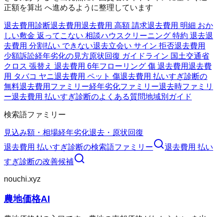
正額を算出 へ進めるように整理しています
退去費用診断
退去費用
退去費用 高額 請求
退去費用 明細 おか
しい
敷金 返ってこない 相談
ハウスクリーニング 特約 退去
退
去費用 分割払い できない
退去立会い サイン 拒否
退去費用
少額訴訟
経年劣化の見方
原状回復 ガイドライン 国土交通省
クロス 張替え 退去費用 6年
フローリング 傷 退去費用
退去費
用 タバコ ヤニ
退去費用 ペット 傷
退去費用 払いすぎ診断の
無料
退去費用ファミリー
経年劣化ファミリー
退去時ファミリ
ー
退去費用 払いすぎ診断のよくある質問
地域別ガイド
検索語ファミリー
見込み額・相場
経年劣化
退去・原状回復
退去費用 払いすぎ診断
の検索語ファミリー
退去費用 払い
すぎ診断
の改善候補
nouchi.xyz
農地価格AI