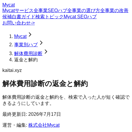
Mycat
Mycatサービス
全事業SEOハブ
全事業の選び方
全事業の改善
候補
白書
ガイド
検索トピック
Mycat SEOハブ
お問い合わせ
->
Mycat
事業別ハブ
解体費用診断
返金と解約
kaitai.xyz
解体費用診断
の
返金と解約
解体費用診断の返金と解約を、検索で入った人が短く確認で
きるようにしています。
最終更新日:
2026年7月17日
運営・編集:
株式会社Mycat