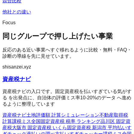
競合比較
他社との違い
Focus
同じグループで押し上げたい事業
反応のある近い事業へすぐ移れるように比較・無料・FAQ・
診断の導線を先に見せています。
shisanzei.xyz
資産税ナビ
資産税ナビの入口です。固定資産税を払いすぎている気がす
る を出発点に、自治体の評価ミス率10-20%のデータ へ進め
るように整理しています
資産税ナビ
土地評価額 計算シミュレーション
不動産取得税
計算
課税ミス全国
固定資産税 税率 ランキング
品川区 固定資
産税
大阪市 固定資産税 いくら
固定資産税 新潟市 平均
払いす
ぎチェック
過払いの調べ方
払いすぎチェッカー
課税ミス全国