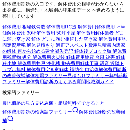
解体費用診断の入口です。解体費用の相場がわからない を
出発点に、構造別・地域別の坪単価データ へ進めるように
整理しています
解体費用 相場
鉄骨造 解体費用
RC造 解体費用
解体費用 坪単
価
解体費用 30坪
解体費用 50坪
平屋 解体費用
解体業者 どこ
に頼む
空き家 解体 どこに頼む
相続した空き家 解体費用
更地
固定資産税 解体
見積もり 適正
アスベスト費用
見積書内訳
家
の解体 何から始める
建物滅失登記 解体後
ブロック塀 解体費
用
残置物 処分 解体費用
火災後 解体費用
地震 台風 被害 解体
狭小地 解体費用
井戸 浄化槽 撤去費用
解体工事 騒音 近隣ト
ラブル
無料 解体費用
空き家解体 補助金 自治体
解体費用診断
の改善候補
解体相場ファミリー
見積もりファミリー
無料診断
ファミリー
解体費用診断のよくある質問
地域別ガイド
検索語ファミリー
農地価格の見方
見込み額・相場
無料でできること
解体費用診断
の検索語ファミリー
解体費用診断
の改善候
補