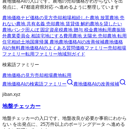
農地価格AIの入口です。農地の売却価格がわからない を出
発点に、47都道府県対応 へ進めるように整理しています
農地価格ナビ
価格の見方
売却相場
相続した農地 放置
農地 売
れない
農地 共有名義 売却
農地 賃貸借 解約
農地を貸したい
農地バンク
田んぼ 固定資産税
農地 贈与 税金
農地転用
農振除
外
農業委員会 相談
宅地にする費用
農地 太陽光 売却
農地 転用
住宅
相続土地国庫帰属 農地
農地価格AIの改善候補
農地価格
AIの無料
農地価格AIのよくある質問
価格ファミリー
売却相場
ファミリー
転用ファミリー
地域別ガイド
検索語ファミリー
農地価格の見方
売却相場
農地転用
農地価格AI
の検索語ファミリー
農地価格AI
の改善候補
jiban.xyz
地盤チェッカー
地盤チェッカーの入口です。地盤改良が必要か事前にわから
ない を出発点に、25万件以上のボーリングデータ へ進める