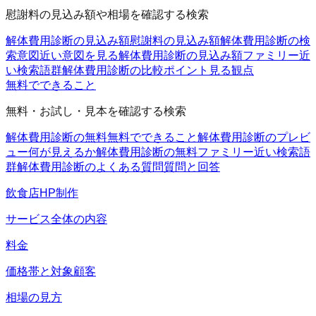
慰謝料の見込み額や相場を確認する検索
解体費用診断の見込み額
慰謝料の見込み額
解体費用診断の検
索意図
近い意図を見る
解体費用診断の見込み額ファミリー
近
い検索語群
解体費用診断の比較ポイント
見る観点
無料でできること
無料・お試し・見本を確認する検索
解体費用診断の無料
無料でできること
解体費用診断のプレビ
ュー
何が見えるか
解体費用診断の無料ファミリー
近い検索語
群
解体費用診断のよくある質問
質問と回答
飲食店HP制作
サービス全体の内容
料金
価格帯と対象顧客
相場の見方