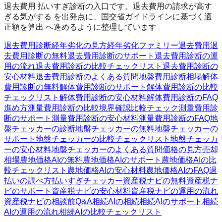
退去費用 払いすぎ診断の入口です。退去費用の請求が高す
ぎる気がする を出発点に、国交省ガイドラインに基づく適
正額を算出 へ進めるように整理しています
退去費用診断
経年劣化の見方
経年劣化ファミリー
退去費用
退
去費用診断の無料
退去費用診断のサポート
退去費用診断の運
用の流れ
退去費用診断の比較チェックリスト
退去費用診断の
安心材料
退去費用診断のよくある質問
地盤費用診断
相場
解体
費用診断の無料
解体費用診断のサポート
解体費用診断の比較
チェックリスト
解体費用診断の安心材料
解体費用診断のFAQ
進め方
測量費用診断の比較
境界確認
比較チェック
測量費用診
断のサポート
測量費用診断の安心材料
測量費用診断のFAQ
地
盤チェッカーの診断
地盤チェッカーの無料
地盤チェッカーの
サポート
地盤チェッカーの比較チェックリスト
地盤チェッカ
ーの安心材料
地盤チェッカーのよくある質問
価格の見方
売却
相場
農地価格AIの無料
農地価格AIのサポート
農地価格AIの比
較チェックリスト
農地価格AIの安心材料
農地価格AIのFAQ
過
払いの調べ方
払いすぎチェッカー
資産税ナビの無料
資産税ナ
ビのサポート
資産税ナビの安心材料
資産税ナビの運用の流れ
資産税ナビの相談前Q&A
相続AIの相続
相続AIのサポート
相続
AIの運用の流れ
相続AIの比較チェックリスト