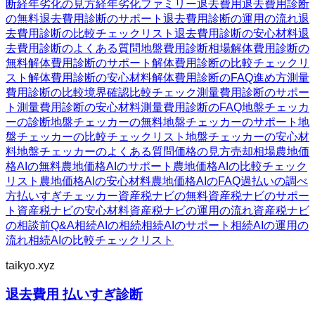
断
経年劣化の見方
経年劣化ファミリー
退去費用
退去費用診断
の無料
退去費用診断のサポート
退去費用診断の運用の流れ
退
去費用診断の比較チェックリスト
退去費用診断の安心材料
退
去費用診断のよくある質問
地盤費用診断
相場
解体費用診断の
無料
解体費用診断のサポート
解体費用診断の比較チェックリ
スト
解体費用診断の安心材料
解体費用診断のFAQ
進め方
測量
費用診断の比較
境界確認
比較チェック
測量費用診断のサポー
ト
測量費用診断の安心材料
測量費用診断のFAQ
地盤チェッカ
ーの診断
地盤チェッカーの無料
地盤チェッカーのサポート
地
盤チェッカーの比較チェックリスト
地盤チェッカーの安心材
料
地盤チェッカーのよくある質問
価格の見方
売却相場
農地価
格AIの無料
農地価格AIのサポート
農地価格AIの比較チェック
リスト
農地価格AIの安心材料
農地価格AIのFAQ
過払いの調べ
方
払いすぎチェッカー
資産税ナビの無料
資産税ナビのサポー
ト
資産税ナビの安心材料
資産税ナビの運用の流れ
資産税ナビ
の相談前Q&A
相続AIの相続
相続AIのサポート
相続AIの運用の
流れ
相続AIの比較チェックリスト
taikyo.xyz
退去費用 払いすぎ診断