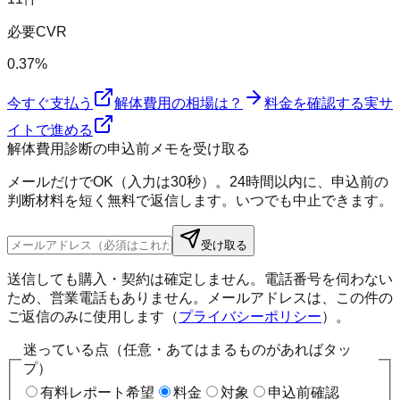
必要CVR
0.37%
今すぐ支払う
解体費用の相場は？
料金を確認する
実サ
イトで進める
解体費用診断の申込前メモを受け取る
メールだけでOK（入力は30秒）。24時間以内に、申込前の
判断材料を短く無料で返信します。いつでも中止できます。
受け取る
送信しても購入・契約は確定しません。電話番号を伺わない
ため、営業電話もありません。メールアドレスは、この件の
ご返信のみに使用します（
プライバシーポリシー
）。
迷っている点（任意・あてはまるものがあればタッ
プ）
有料レポート希望
料金
対象
申込前確認