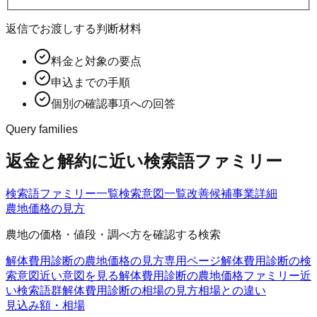
返信でお渡しする判断材料
料金と対象の要点
申込までの手順
個別の確認事項への回答
Query families
返金と解約に近い検索語ファミリー
検索語ファミリー一覧
検索意図一覧
改善候補
事業詳細
農地価格の見方
農地の価格・値段・調べ方を確認する検索
解体費用診断の農地価格の見方
専用ページ
解体費用診断の検
索意図
近い意図を見る
解体費用診断の農地価格ファミリー
近
い検索語群
解体費用診断の相場の見方
相場との違い
見込み額・相場