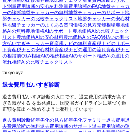
費用診断の比較
境界確認
比較チェック
測量費用診断のサポー
ト
測量費用診断の安心材料
測量費用診断のFAQ
地盤チェッカ
ーの診断
地盤チェッカーの無料
地盤チェッカーのサポート
地
盤チェッカーの比較チェックリスト
地盤チェッカーの安心材
料
地盤チェッカーのよくある質問
価格の見方
売却相場
農地価
格AIの無料
農地価格AIのサポート
農地価格AIの比較チェック
リスト
農地価格AIの安心材料
農地価格AIのFAQ
過払いの調べ
方
払いすぎチェッカー
資産税ナビの無料
資産税ナビのサポー
ト
資産税ナビの安心材料
資産税ナビの運用の流れ
資産税ナビ
の相談前Q&A
相続AIの相続
相続AIのサポート
相続AIの運用の
流れ
相続AIの比較チェックリスト
taikyo.xyz
退去費用 払いすぎ診断
退去費用 払いすぎ診断の入口です。退去費用の請求が高す
ぎる気がする を出発点に、国交省ガイドラインに基づく適
正額を算出 へ進めるように整理しています
退去費用診断
経年劣化の見方
経年劣化ファミリー
退去費用
退
去費用診断の無料
退去費用診断のサポート
退去費用診断の運