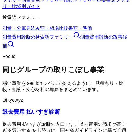
ァミリー
測量費用ファミリー
比較ファミリー
必要書類ファミ
リー
地域別ガイド
検索語ファミリー
測量・分筆
見込み額・相場
比較
書類・準備
測量費用診断
の検索語ファミリー
測量費用診断
の改善候
補
Focus
同じグループの取りこぼし事業
弱い事業を section レベルで拾えるように、見積もり・比
較・相談・安心材料の導線をまとめています。
taikyo.xyz
退去費用 払いすぎ診断
退去費用 払いすぎ診断の入口です。退去費用の請求が高す
ぎる気がする を出発点に、国交省ガイドラインに基づく適