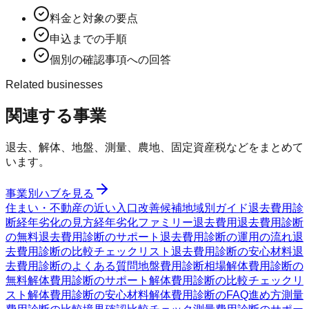
料金と対象の要点
申込までの手順
個別の確認事項への回答
Related businesses
関連する事業
退去、解体、地盤、測量、農地、固定資産税などをまとめて
います。
事業別ハブを見る
住まい・不動産の近い入口
改善候補
地域別ガイド
退去費用診
断
経年劣化の見方
経年劣化ファミリー
退去費用
退去費用診断
の無料
退去費用診断のサポート
退去費用診断の運用の流れ
退
去費用診断の比較チェックリスト
退去費用診断の安心材料
退
去費用診断のよくある質問
地盤費用診断
相場
解体費用診断の
無料
解体費用診断のサポート
解体費用診断の比較チェックリ
スト
解体費用診断の安心材料
解体費用診断のFAQ
進め方
測量