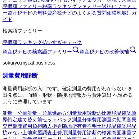
評価額ファミリー
税率ランキングファミリー
過払いファミリ
ー
資産税ナビの無料
資産税ナビのよくある質問
価格
地域別ガ
イド
検索語ファミリー
評価額
ランキング
払いすぎチェック
資産税ナビ
の検索語ファミリー
資産税ナビ
の改善候補
sokuryo.mycat.business
測量費用診断
測量費用診断の入口です。確定測量の費用がわからない を
出発点に、面積・形状・隣接地情報から費用算出 へ進める
ように整理しています
測量・分筆
測量・分筆
進め方
測量費用診断の比較
境界確認
筆
界特定
建て替え前
セットバック測量
分筆費用
測量の期間
官民
査定期間
費用負担
隣人拒否
隣地所有者不明
土地境界確認
境界
杭がない
土地家屋調査士費用
測量費用診断の検索意図
測量フ