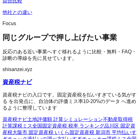
競合比較
他社との違い
Focus
同じグループで押し上げたい事業
反応のある近い事業へすぐ移れるように比較・無料・FAQ・
診断の導線を先に見せています。
shisanzei.xyz
資産税ナビ
資産税ナビの入口です。固定資産税を払いすぎている気がす
る を出発点に、自治体の評価ミス率10-20%のデータ へ進め
るように整理しています
資産税ナビ
土地評価額 計算シミュレーション
不動産取得税
計算
課税ミス全国
固定資産税 税率 ランキング
品川区 固定資
産税
大阪市 固定資産税 いくら
固定資産税 新潟市 平均
払いす
ぎチェック
過払いの調べ方
払いすぎチェッカー
課税ミス全国