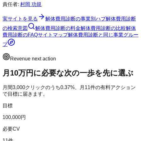
責任者:
村岡 功規
実サイトを見る
解体費用診断
の事業別ハブ
解体費用診断
の検索意図
解体費用診断
の料金
解体費用診断
の比較
解体
費用診断
のFAQ
サイトマップ
解体費用診断
と同じ事業グルー
プ
Revenue next action
月10万円に必要な次の一歩を先に選ぶ
月間
3,000
クリックのうち
0.37
%、月
11
件の有料アクション
で目標に届きます。
目標
100,000円
必要CV
11件