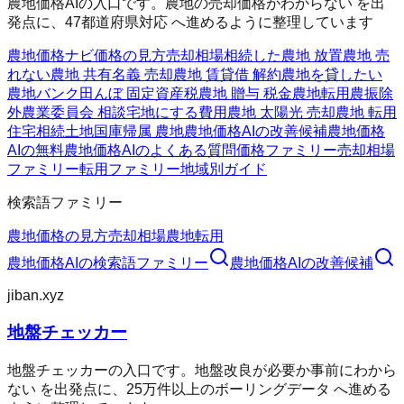
農地価格AIの入口です。農地の売却価格がわからない を出
発点に、47都道府県対応 へ進めるように整理しています
農地価格ナビ
価格の見方
売却相場
相続した農地 放置
農地 売
れない
農地 共有名義 売却
農地 賃貸借 解約
農地を貸したい
農地バンク
田んぼ 固定資産税
農地 贈与 税金
農地転用
農振除
外
農業委員会 相談
宅地にする費用
農地 太陽光 売却
農地 転用
住宅
相続土地国庫帰属 農地
農地価格AIの改善候補
農地価格
AIの無料
農地価格AIのよくある質問
価格ファミリー
売却相場
ファミリー
転用ファミリー
地域別ガイド
検索語ファミリー
農地価格の見方
売却相場
農地転用
農地価格AI
の検索語ファミリー
農地価格AI
の改善候補
jiban.xyz
地盤チェッカー
地盤チェッカーの入口です。地盤改良が必要か事前にわから
ない を出発点に、25万件以上のボーリングデータ へ進める