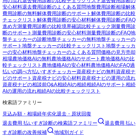
用の流れ
退去費用診断の比較チェックリスト
退去費用診断の
安心材料
退去費用診断のよくある質問
地盤費用診断
相場
解体
費用診断の無料
解体費用診断のサポート
解体費用診断の比較
チェックリスト
解体費用診断の安心材料
解体費用診断のFAQ
進め方
測量費用診断の比較
境界確認
比較チェック
測量費用診
断のサポート
測量費用診断の安心材料
測量費用診断のFAQ
地
盤チェッカーの診断
地盤チェッカーの無料
地盤チェッカーの
サポート
地盤チェッカーの比較チェックリスト
地盤チェッカ
ーの安心材料
地盤チェッカーのよくある質問
価格の見方
売却
相場
農地価格AIの無料
農地価格AIのサポート
農地価格AIの比
較チェックリスト
農地価格AIの安心材料
農地価格AIのFAQ
過
払いの調べ方
払いすぎチェッカー
資産税ナビの無料
資産税ナ
ビのサポート
資産税ナビの安心材料
資産税ナビの運用の流れ
資産税ナビの相談前Q&A
相続AIの相続
相続AIのサポート
相続
AIの運用の流れ
相続AIの比較チェックリスト
検索語ファミリー
見込み額・相場
経年劣化
退去・原状回復
退去費用 払いすぎ診断
の検索語ファミリー
退去費用 払い
すぎ診断
の改善候補
地域別ガイド