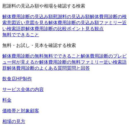
慰謝料の見込み額や相場を確認する検索
解体費用診断の見込み額
慰謝料の見込み額
解体費用診断の検
索意図
近い意図を見る
解体費用診断の見込み額ファミリー
近
い検索語群
解体費用診断の比較ポイント
見る観点
無料でできること
無料・お試し・見本を確認する検索
解体費用診断の無料
無料でできること
解体費用診断のプレビ
ュー
何が見えるか
解体費用診断の無料ファミリー
近い検索語
群
解体費用診断のよくある質問
質問と回答
飲食店HP制作
サービス全体の内容
料金
価格帯と対象顧客
相場の見方