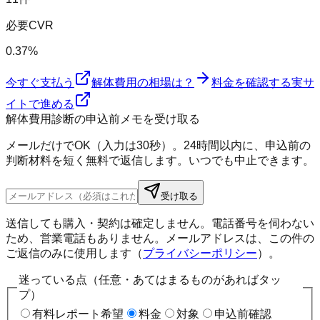
必要CVR
0.37%
今すぐ支払う
解体費用の相場は？
料金を確認する
実サ
イトで進める
解体費用診断の申込前メモを受け取る
メールだけでOK（入力は30秒）。24時間以内に、申込前の
判断材料を短く無料で返信します。いつでも中止できます。
受け取る
送信しても購入・契約は確定しません。電話番号を伺わない
ため、営業電話もありません。メールアドレスは、この件の
ご返信のみに使用します（
プライバシーポリシー
）。
迷っている点（任意・あてはまるものがあればタッ
プ）
有料レポート希望
料金
対象
申込前確認