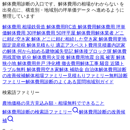
解体費用診断の入口です。解体費用の相場がわからない を
出発点に、構造別・地域別の坪単価データ へ進めるように
整理しています
解体費用 相場
鉄骨造 解体費用
RC造 解体費用
解体費用 坪単
価
解体費用 30坪
解体費用 50坪
平屋 解体費用
解体業者 どこ
に頼む
空き家 解体 どこに頼む
相続した空き家 解体費用
更地
固定資産税 解体
見積もり 適正
アスベスト費用
見積書内訳
家
の解体 何から始める
建物滅失登記 解体後
ブロック塀 解体費
用
残置物 処分 解体費用
火災後 解体費用
地震 台風 被害 解体
狭小地 解体費用
井戸 浄化槽 撤去費用
解体工事 騒音 近隣ト
ラブル
無料 解体費用
空き家解体 補助金 自治体
解体費用診断
の改善候補
解体相場ファミリー
見積もりファミリー
無料診断
ファミリー
解体費用診断のよくある質問
地域別ガイド
検索語ファミリー
農地価格の見方
見込み額・相場
無料でできること
解体費用診断
の検索語ファミリー
解体費用診断
の改善候
補