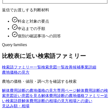
返信でお渡しする判断材料
料金と対象の要点
申込までの手順
個別の確認事項への回答
Query families
比較表に近い検索語ファミリー
検索語ファミリー一覧
検索意図一覧
改善候補
事業詳細
農地価格の見方
農地の価格・値段・調べ方を確認する検索
解体費用診断の農地価格の見方
専用ページ
解体費用診断の検
索意図
近い意図を見る
解体費用診断の農地価格ファミリー
近
い検索語群
解体費用診断の相場の見方
相場との違い
見込み額・相場