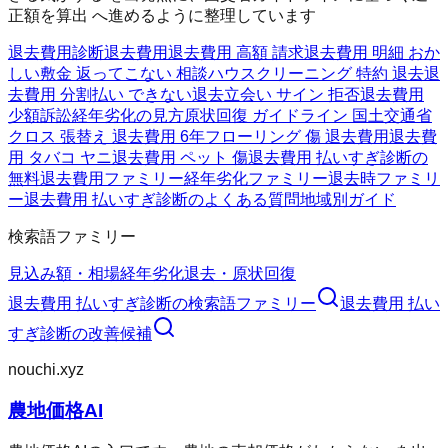
正額を算出 へ進めるように整理しています
退去費用診断
退去費用
退去費用 高額 請求
退去費用 明細 おか
しい
敷金 返ってこない 相談
ハウスクリーニング 特約 退去
退
去費用 分割払い できない
退去立会い サイン 拒否
退去費用
少額訴訟
経年劣化の見方
原状回復 ガイドライン 国土交通省
クロス 張替え 退去費用 6年
フローリング 傷 退去費用
退去費
用 タバコ ヤニ
退去費用 ペット 傷
退去費用 払いすぎ診断の
無料
退去費用ファミリー
経年劣化ファミリー
退去時ファミリ
ー
退去費用 払いすぎ診断のよくある質問
地域別ガイド
検索語ファミリー
見込み額・相場
経年劣化
退去・原状回復
退去費用 払いすぎ診断
の検索語ファミリー
退去費用 払い
すぎ診断
の改善候補
nouchi.xyz
農地価格AI