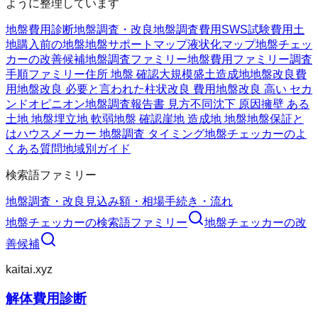
ように整理しています
地盤費用診断
地盤調査・改良
地盤調査費用
SWS試験費用
土
地購入前の地盤
地盤サポートマップ
液状化マップ
地盤チェッ
カーの改善候補
地盤調査ファミリー
地盤費用ファミリー
調査
手順ファミリー
住所 地盤 確認
大規模盛土造成地
地盤改良費
用
地盤改良 必要と言われた
柱状改良 費用
地盤改良 高い セカ
ンドオピニオン
地盤調査報告書 見方
不同沈下 原因
擁壁 ある
土地 地盤
埋立地 軟弱地盤 確認
崖地 造成地 地盤
地盤保証と
は
ハウスメーカー 地盤調査 タイミング
地盤チェッカーのよ
くある質問
地域別ガイド
検索語ファミリー
地盤調査・改良
見込み額・相場
手続き・流れ
地盤チェッカー
の検索語ファミリー
地盤チェッカー
の改
善候補
kaitai.xyz
解体費用診断