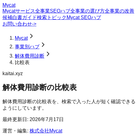
Mycat
Mycatサービス
全事業SEOハブ
全事業の選び方
全事業の改善
候補
白書
ガイド
検索トピック
Mycat SEOハブ
お問い合わせ
->
Mycat
事業別ハブ
解体費用診断
比較表
kaitai.xyz
解体費用診断
の
比較表
解体費用診断の比較表を、検索で入った人が短く確認できる
ようにしています。
最終更新日:
2026年7月17日
運営・編集:
株式会社Mycat