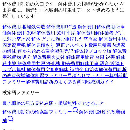
解体費用診断の入口です。解体費用の相場がわからない を
出発点に、構造別・地域別の坪単価データ へ進めるように
整理しています
解体費用 相場
鉄骨造 解体費用
RC造 解体費用
解体費用 坪単
価
解体費用 30坪
解体費用 50坪
平屋 解体費用
解体業者 どこ
に頼む
空き家 解体 どこに頼む
相続した空き家 解体費用
更地
固定資産税 解体
見積もり 適正
アスベスト費用
見積書内訳
家
の解体 何から始める
建物滅失登記 解体後
ブロック塀 解体費
用
残置物 処分 解体費用
火災後 解体費用
地震 台風 被害 解体
狭小地 解体費用
井戸 浄化槽 撤去費用
解体工事 騒音 近隣ト
ラブル
無料 解体費用
空き家解体 補助金 自治体
解体費用診断
の改善候補
解体相場ファミリー
見積もりファミリー
無料診断
ファミリー
解体費用診断のよくある質問
地域別ガイド
検索語ファミリー
農地価格の見方
見込み額・相場
無料でできること
解体費用診断
の検索語ファミリー
解体費用診断
の改善候
補