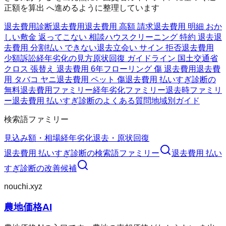
正額を算出 へ進めるように整理しています
退去費用診断
退去費用
退去費用 高額 請求
退去費用 明細 おか
しい
敷金 返ってこない 相談
ハウスクリーニング 特約 退去
退
去費用 分割払い できない
退去立会い サイン 拒否
退去費用
少額訴訟
経年劣化の見方
原状回復 ガイドライン 国土交通省
クロス 張替え 退去費用 6年
フローリング 傷 退去費用
退去費
用 タバコ ヤニ
退去費用 ペット 傷
退去費用 払いすぎ診断の
無料
退去費用ファミリー
経年劣化ファミリー
退去時ファミリ
ー
退去費用 払いすぎ診断のよくある質問
地域別ガイド
検索語ファミリー
見込み額・相場
経年劣化
退去・原状回復
退去費用 払いすぎ診断
の検索語ファミリー
退去費用 払い
すぎ診断
の改善候補
nouchi.xyz
農地価格AI