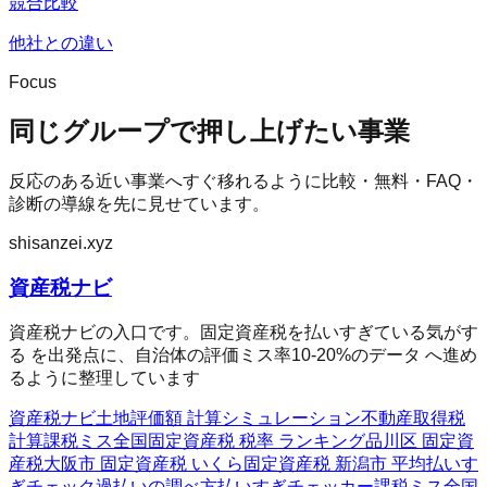
競合比較
他社との違い
Focus
同じグループで押し上げたい事業
反応のある近い事業へすぐ移れるように比較・無料・FAQ・
診断の導線を先に見せています。
shisanzei.xyz
資産税ナビ
資産税ナビの入口です。固定資産税を払いすぎている気がす
る を出発点に、自治体の評価ミス率10-20%のデータ へ進め
るように整理しています
資産税ナビ
土地評価額 計算シミュレーション
不動産取得税
計算
課税ミス全国
固定資産税 税率 ランキング
品川区 固定資
産税
大阪市 固定資産税 いくら
固定資産税 新潟市 平均
払いす
ぎチェック
過払いの調べ方
払いすぎチェッカー
課税ミス全国