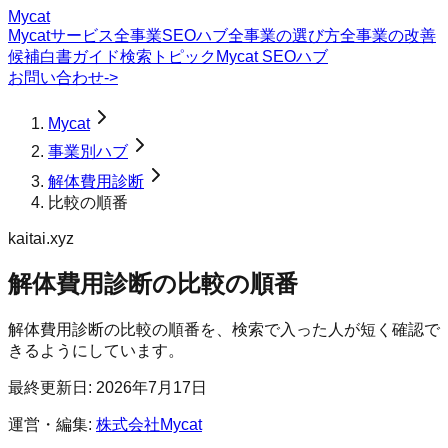
Mycat
Mycatサービス
全事業SEOハブ
全事業の選び方
全事業の改善
候補
白書
ガイド
検索トピック
Mycat SEOハブ
お問い合わせ
->
Mycat
事業別ハブ
解体費用診断
比較の順番
kaitai.xyz
解体費用診断
の
比較の順番
解体費用診断の比較の順番を、検索で入った人が短く確認で
きるようにしています。
最終更新日:
2026年7月17日
運営・編集:
株式会社Mycat