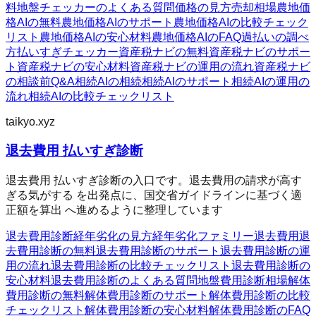
料
地盤チェッカーのよくある質問
価格の見方
売却相場
農地価
格AIの無料
農地価格AIのサポート
農地価格AIの比較チェック
リスト
農地価格AIの安心材料
農地価格AIのFAQ
過払いの調べ
方
払いすぎチェッカー
資産税ナビの無料
資産税ナビのサポー
ト
資産税ナビの安心材料
資産税ナビの運用の流れ
資産税ナビ
の相談前Q&A
相続AIの相続
相続AIのサポート
相続AIの運用の
流れ
相続AIの比較チェックリスト
taikyo.xyz
退去費用 払いすぎ診断
退去費用 払いすぎ診断の入口です。退去費用の請求が高す
ぎる気がする を出発点に、国交省ガイドラインに基づく適
正額を算出 へ進めるように整理しています
退去費用診断
経年劣化の見方
経年劣化ファミリー
退去費用
退
去費用診断の無料
退去費用診断のサポート
退去費用診断の運
用の流れ
退去費用診断の比較チェックリスト
退去費用診断の
安心材料
退去費用診断のよくある質問
地盤費用診断
相場
解体
費用診断の無料
解体費用診断のサポート
解体費用診断の比較
チェックリスト
解体費用診断の安心材料
解体費用診断のFAQ