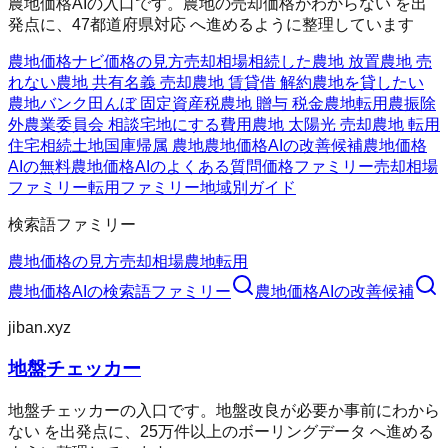
農地価格AIの入口です。農地の売却価格がわからない を出
発点に、47都道府県対応 へ進めるように整理しています
農地価格ナビ
価格の見方
売却相場
相続した農地 放置
農地 売
れない
農地 共有名義 売却
農地 賃貸借 解約
農地を貸したい
農地バンク
田んぼ 固定資産税
農地 贈与 税金
農地転用
農振除
外
農業委員会 相談
宅地にする費用
農地 太陽光 売却
農地 転用
住宅
相続土地国庫帰属 農地
農地価格AIの改善候補
農地価格
AIの無料
農地価格AIのよくある質問
価格ファミリー
売却相場
ファミリー
転用ファミリー
地域別ガイド
検索語ファミリー
農地価格の見方
売却相場
農地転用
農地価格AI
の検索語ファミリー
農地価格AI
の改善候補
jiban.xyz
地盤チェッカー
地盤チェッカーの入口です。地盤改良が必要か事前にわから
ない を出発点に、25万件以上のボーリングデータ へ進める