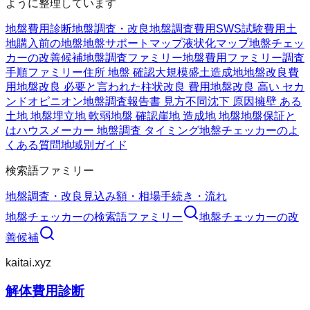
ように整理しています
地盤費用診断
地盤調査・改良
地盤調査費用
SWS試験費用
土
地購入前の地盤
地盤サポートマップ
液状化マップ
地盤チェッ
カーの改善候補
地盤調査ファミリー
地盤費用ファミリー
調査
手順ファミリー
住所 地盤 確認
大規模盛土造成地
地盤改良費
用
地盤改良 必要と言われた
柱状改良 費用
地盤改良 高い セカ
ンドオピニオン
地盤調査報告書 見方
不同沈下 原因
擁壁 ある
土地 地盤
埋立地 軟弱地盤 確認
崖地 造成地 地盤
地盤保証と
は
ハウスメーカー 地盤調査 タイミング
地盤チェッカーのよ
くある質問
地域別ガイド
検索語ファミリー
地盤調査・改良
見込み額・相場
手続き・流れ
地盤チェッカー
の検索語ファミリー
地盤チェッカー
の改
善候補
kaitai.xyz
解体費用診断