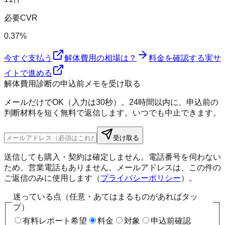
必要CVR
0.37%
今すぐ支払う
解体費用の相場は？
料金を確認する
実サ
イトで進める
解体費用診断の申込前メモを受け取る
メールだけでOK（入力は30秒）。24時間以内に、申込前の
判断材料を短く無料で返信します。いつでも中止できます。
受け取る
送信しても購入・契約は確定しません。電話番号を伺わない
ため、営業電話もありません。メールアドレスは、この件の
ご返信のみに使用します（
プライバシーポリシー
）。
迷っている点（任意・あてはまるものがあればタッ
プ）
有料レポート希望
料金
対象
申込前確認