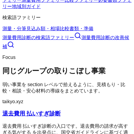
ァミリー
測量費用ファミリー
比較ファミリー
必要書類ファミ
リー
地域別ガイド
検索語ファミリー
測量・分筆
見込み額・相場
比較
書類・準備
測量費用診断
の検索語ファミリー
測量費用診断
の改善候
補
Focus
同じグループの取りこぼし事業
弱い事業を section レベルで拾えるように、見積もり・比
較・相談・安心材料の導線をまとめています。
taikyo.xyz
退去費用 払いすぎ診断
退去費用 払いすぎ診断の入口です。退去費用の請求が高す
ぎる気がする を出発点に、国交省ガイドラインに基づく適