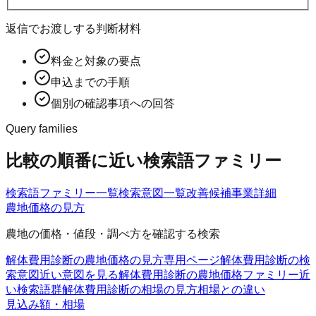
返信でお渡しする判断材料
料金と対象の要点
申込までの手順
個別の確認事項への回答
Query families
比較の順番に近い検索語ファミリー
検索語ファミリー一覧
検索意図一覧
改善候補
事業詳細
農地価格の見方
農地の価格・値段・調べ方を確認する検索
解体費用診断の農地価格の見方
専用ページ
解体費用診断の検
索意図
近い意図を見る
解体費用診断の農地価格ファミリー
近
い検索語群
解体費用診断の相場の見方
相場との違い
見込み額・相場