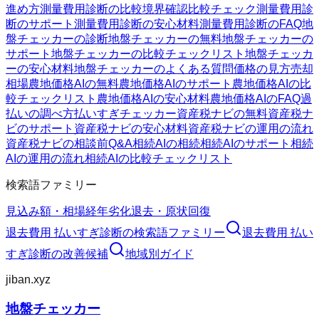
進め方
測量費用診断の比較
境界確認
比較チェック
測量費用診
断のサポート
測量費用診断の安心材料
測量費用診断のFAQ
地
盤チェッカーの診断
地盤チェッカーの無料
地盤チェッカーの
サポート
地盤チェッカーの比較チェックリスト
地盤チェッカ
ーの安心材料
地盤チェッカーのよくある質問
価格の見方
売却
相場
農地価格AIの無料
農地価格AIのサポート
農地価格AIの比
較チェックリスト
農地価格AIの安心材料
農地価格AIのFAQ
過
払いの調べ方
払いすぎチェッカー
資産税ナビの無料
資産税ナ
ビのサポート
資産税ナビの安心材料
資産税ナビの運用の流れ
資産税ナビの相談前Q&A
相続AIの相続
相続AIのサポート
相続
AIの運用の流れ
相続AIの比較チェックリスト
検索語ファミリー
見込み額・相場
経年劣化
退去・原状回復
退去費用 払いすぎ診断
の検索語ファミリー
退去費用 払い
すぎ診断
の改善候補
地域別ガイド
jiban.xyz
地盤チェッカー