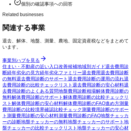
個別の確認事項への回答
Related businesses
関連する事業
退去、解体、地盤、測量、農地、固定資産税などをまとめて
います。
事業別ハブを見る
住まい・不動産の近い入口
改善候補
地域別ガイド
退去費用診
断
経年劣化の見方
経年劣化ファミリー
退去費用
退去費用診断
の無料
退去費用診断のサポート
退去費用診断の運用の流れ
退
去費用診断の比較チェックリスト
退去費用診断の安心材料
退
去費用診断のよくある質問
地盤費用診断
相場
解体費用診断の
無料
解体費用診断のサポート
解体費用診断の比較チェックリ
スト
解体費用診断の安心材料
解体費用診断のFAQ
進め方
測量
費用診断の比較
境界確認
比較チェック
測量費用診断のサポー
ト
測量費用診断の安心材料
測量費用診断のFAQ
地盤チェッカ
ーの診断
地盤チェッカーの無料
地盤チェッカーのサポート
地
盤チェッカーの比較チェックリスト
地盤チェッカーの安心材