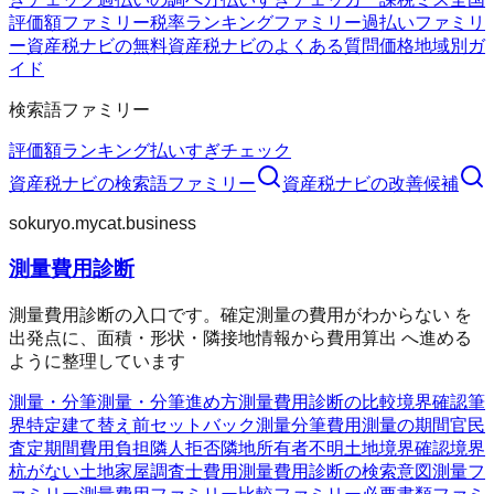
評価額ファミリー
税率ランキングファミリー
過払いファミリ
ー
資産税ナビの無料
資産税ナビのよくある質問
価格
地域別ガ
イド
検索語ファミリー
評価額
ランキング
払いすぎチェック
資産税ナビ
の検索語ファミリー
資産税ナビ
の改善候補
sokuryo.mycat.business
測量費用診断
測量費用診断の入口です。確定測量の費用がわからない を
出発点に、面積・形状・隣接地情報から費用算出 へ進める
ように整理しています
測量・分筆
測量・分筆
進め方
測量費用診断の比較
境界確認
筆
界特定
建て替え前
セットバック測量
分筆費用
測量の期間
官民
査定期間
費用負担
隣人拒否
隣地所有者不明
土地境界確認
境界
杭がない
土地家屋調査士費用
測量費用診断の検索意図
測量フ