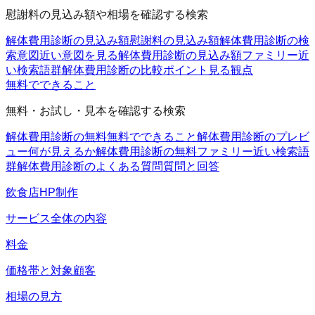
慰謝料の見込み額や相場を確認する検索
解体費用診断の見込み額
慰謝料の見込み額
解体費用診断の検
索意図
近い意図を見る
解体費用診断の見込み額ファミリー
近
い検索語群
解体費用診断の比較ポイント
見る観点
無料でできること
無料・お試し・見本を確認する検索
解体費用診断の無料
無料でできること
解体費用診断のプレビ
ュー
何が見えるか
解体費用診断の無料ファミリー
近い検索語
群
解体費用診断のよくある質問
質問と回答
飲食店HP制作
サービス全体の内容
料金
価格帯と対象顧客
相場の見方