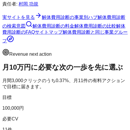
責任者:
村岡 功規
実サイトを見る
解体費用診断
の事業別ハブ
解体費用診断
の検索意図
解体費用診断
の料金
解体費用診断
の比較
解体
費用診断
のFAQ
サイトマップ
解体費用診断
と同じ事業グルー
プ
Revenue next action
月10万円に必要な次の一歩を先に選ぶ
月間
3,000
クリックのうち
0.37
%、月
11
件の有料アクション
で目標に届きます。
目標
100,000円
必要CV
11件