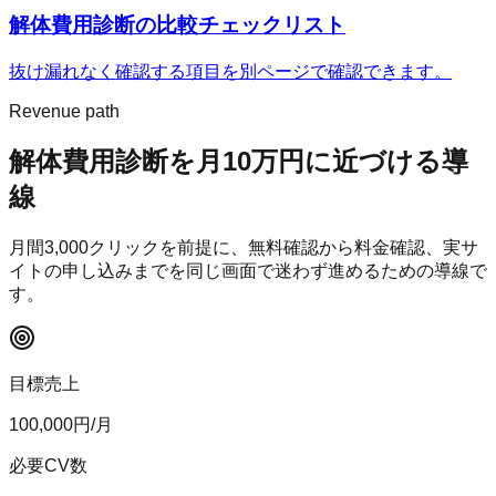
解体費用診断
の比較チェックリスト
抜け漏れなく確認する項目を別ページで確認できます。
Revenue path
解体費用診断
を月10万円に近づける導
線
月間
3,000
クリックを前提に、無料確認から料金確認、実サ
イトの申し込みまでを同じ画面で迷わず進めるための導線で
す。
目標売上
100,000
円/月
必要CV数