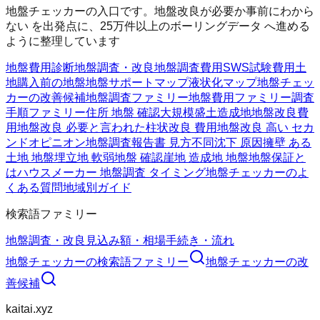
地盤チェッカーの入口です。地盤改良が必要か事前にわから
ない を出発点に、25万件以上のボーリングデータ へ進める
ように整理しています
地盤費用診断
地盤調査・改良
地盤調査費用
SWS試験費用
土
地購入前の地盤
地盤サポートマップ
液状化マップ
地盤チェッ
カーの改善候補
地盤調査ファミリー
地盤費用ファミリー
調査
手順ファミリー
住所 地盤 確認
大規模盛土造成地
地盤改良費
用
地盤改良 必要と言われた
柱状改良 費用
地盤改良 高い セカ
ンドオピニオン
地盤調査報告書 見方
不同沈下 原因
擁壁 ある
土地 地盤
埋立地 軟弱地盤 確認
崖地 造成地 地盤
地盤保証と
は
ハウスメーカー 地盤調査 タイミング
地盤チェッカーのよ
くある質問
地域別ガイド
検索語ファミリー
地盤調査・改良
見込み額・相場
手続き・流れ
地盤チェッカー
の検索語ファミリー
地盤チェッカー
の改
善候補
kaitai.xyz