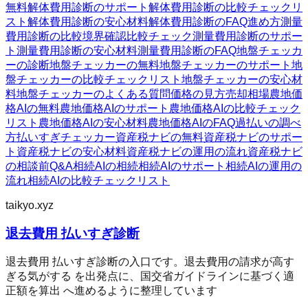
無料
解体費用診断のサポート
解体費用診断の比較チェックリ
スト
解体費用診断の安心材料
解体費用診断のFAQ
進め方
測量
費用診断の比較
境界確認
比較チェック
測量費用診断のサポー
ト
測量費用診断の安心材料
測量費用診断のFAQ
地盤チェッカ
ーの診断
地盤チェッカーの無料
地盤チェッカーのサポート
地
盤チェッカーの比較チェックリスト
地盤チェッカーの安心材
料
地盤チェッカーのよくある質問
価格の見方
売却相場
農地価
格AIの無料
農地価格AIのサポート
農地価格AIの比較チェック
リスト
農地価格AIの安心材料
農地価格AIのFAQ
過払いの調べ
方
払いすぎチェッカー
資産税ナビの無料
資産税ナビのサポー
ト
資産税ナビの安心材料
資産税ナビの運用の流れ
資産税ナビ
の相談前Q&A
相続AIの相続
相続AIのサポート
相続AIの運用の
流れ
相続AIの比較チェックリスト
taikyo.xyz
退去費用 払いすぎ診断
退去費用 払いすぎ診断の入口です。退去費用の請求が高す
ぎる気がする を出発点に、国交省ガイドラインに基づく適
正額を算出 へ進めるように整理しています