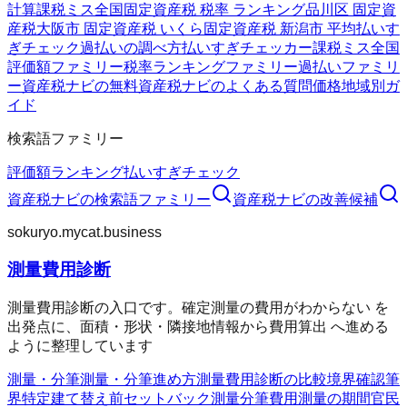
計算
課税ミス全国
固定資産税 税率 ランキング
品川区 固定資
産税
大阪市 固定資産税 いくら
固定資産税 新潟市 平均
払いす
ぎチェック
過払いの調べ方
払いすぎチェッカー
課税ミス全国
評価額ファミリー
税率ランキングファミリー
過払いファミリ
ー
資産税ナビの無料
資産税ナビのよくある質問
価格
地域別ガ
イド
検索語ファミリー
評価額
ランキング
払いすぎチェック
資産税ナビ
の検索語ファミリー
資産税ナビ
の改善候補
sokuryo.mycat.business
測量費用診断
測量費用診断の入口です。確定測量の費用がわからない を
出発点に、面積・形状・隣接地情報から費用算出 へ進める
ように整理しています
測量・分筆
測量・分筆
進め方
測量費用診断の比較
境界確認
筆
界特定
建て替え前
セットバック測量
分筆費用
測量の期間
官民