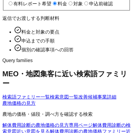
有料レポート希望
料金
対象
申込前確認
返信でお渡しする判断材料
料金と対象の要点
申込までの手順
個別の確認事項への回答
Query families
MEO・地図集客に近い検索語ファミリ
ー
検索語ファミリー一覧
検索意図一覧
改善候補
事業詳細
農地価格の見方
農地の価格・値段・調べ方を確認する検索
解体費用診断の農地価格の見方
専用ページ
解体費用診断の検
索意図
近い意図を見る
解体費用診断の農地価格ファミリー
近