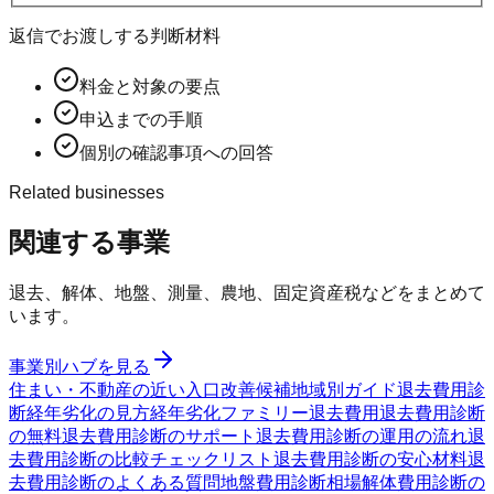
返信でお渡しする判断材料
料金と対象の要点
申込までの手順
個別の確認事項への回答
Related businesses
関連する事業
退去、解体、地盤、測量、農地、固定資産税などをまとめて
います。
事業別ハブを見る
住まい・不動産の近い入口
改善候補
地域別ガイド
退去費用診
断
経年劣化の見方
経年劣化ファミリー
退去費用
退去費用診断
の無料
退去費用診断のサポート
退去費用診断の運用の流れ
退
去費用診断の比較チェックリスト
退去費用診断の安心材料
退
去費用診断のよくある質問
地盤費用診断
相場
解体費用診断の