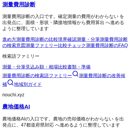
測量費用診断
測量費用診断の入口です。確定測量の費用がわからない を
出発点に、面積・形状・隣接地情報から費用算出 へ進める
ように整理しています
進め方
測量費用診断の比較
境界確認
測量・分筆
測量費用診断
の検索意図
測量ファミリー
比較チェック
測量費用診断のFAQ
検索語ファミリー
測量・分筆
見込み額・相場
比較
書類・準備
測量費用診断
の検索語ファミリー
測量費用診断
の改善候
補
地域別ガイド
nouchi.xyz
農地価格AI
農地価格AIの入口です。農地の売却価格がわからない を出
発点に、47都道府県対応 へ進めるように整理しています