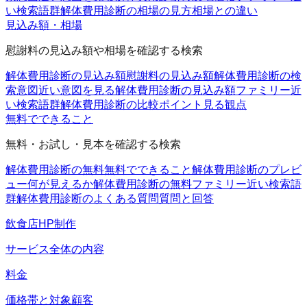
い検索語群
解体費用診断の相場の見方
相場との違い
見込み額・相場
慰謝料の見込み額や相場を確認する検索
解体費用診断の見込み額
慰謝料の見込み額
解体費用診断の検
索意図
近い意図を見る
解体費用診断の見込み額ファミリー
近
い検索語群
解体費用診断の比較ポイント
見る観点
無料でできること
無料・お試し・見本を確認する検索
解体費用診断の無料
無料でできること
解体費用診断のプレビ
ュー
何が見えるか
解体費用診断の無料ファミリー
近い検索語
群
解体費用診断のよくある質問
質問と回答
飲食店HP制作
サービス全体の内容
料金
価格帯と対象顧客