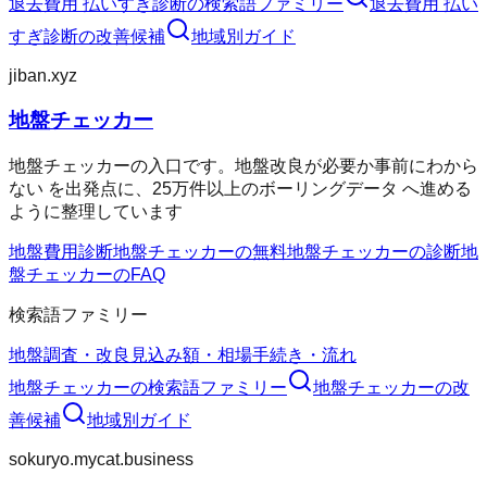
退去費用 払いすぎ診断
の検索語ファミリー
退去費用 払い
すぎ診断
の改善候補
地域別ガイド
jiban.xyz
地盤チェッカー
地盤チェッカーの入口です。地盤改良が必要か事前にわから
ない を出発点に、25万件以上のボーリングデータ へ進める
ように整理しています
地盤費用診断
地盤チェッカーの無料
地盤チェッカーの診断
地
盤チェッカーのFAQ
検索語ファミリー
地盤調査・改良
見込み額・相場
手続き・流れ
地盤チェッカー
の検索語ファミリー
地盤チェッカー
の改
善候補
地域別ガイド
sokuryo.mycat.business