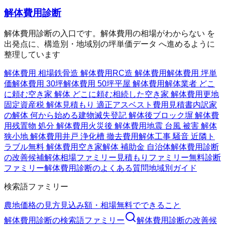
解体費用診断
解体費用診断の入口です。解体費用の相場がわからない を
出発点に、構造別・地域別の坪単価データ へ進めるように
整理しています
解体費用 相場
鉄骨造 解体費用
RC造 解体費用
解体費用 坪単
価
解体費用 30坪
解体費用 50坪
平屋 解体費用
解体業者 どこ
に頼む
空き家 解体 どこに頼む
相続した空き家 解体費用
更地
固定資産税 解体
見積もり 適正
アスベスト費用
見積書内訳
家
の解体 何から始める
建物滅失登記 解体後
ブロック塀 解体費
用
残置物 処分 解体費用
火災後 解体費用
地震 台風 被害 解体
狭小地 解体費用
井戸 浄化槽 撤去費用
解体工事 騒音 近隣ト
ラブル
無料 解体費用
空き家解体 補助金 自治体
解体費用診断
の改善候補
解体相場ファミリー
見積もりファミリー
無料診断
ファミリー
解体費用診断のよくある質問
地域別ガイド
検索語ファミリー
農地価格の見方
見込み額・相場
無料でできること
解体費用診断
の検索語ファミリー
解体費用診断
の改善候