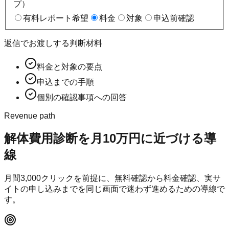
プ）
有料レポート希望
料金
対象
申込前確認
返信でお渡しする判断材料
料金と対象の要点
申込までの手順
個別の確認事項への回答
Revenue path
解体費用診断
を月10万円に近づける導
線
月間
3,000
クリックを前提に、無料確認から料金確認、実サ
イトの申し込みまでを同じ画面で迷わず進めるための導線で
す。