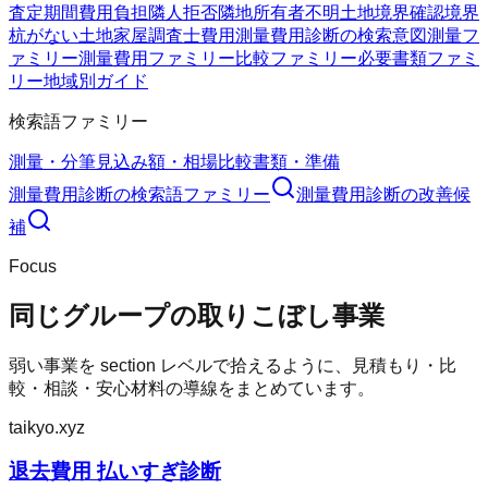
査定期間
費用負担
隣人拒否
隣地所有者不明
土地境界確認
境界
杭がない
土地家屋調査士費用
測量費用診断の検索意図
測量フ
ァミリー
測量費用ファミリー
比較ファミリー
必要書類ファミ
リー
地域別ガイド
検索語ファミリー
測量・分筆
見込み額・相場
比較
書類・準備
測量費用診断
の検索語ファミリー
測量費用診断
の改善候
補
Focus
同じグループの取りこぼし事業
弱い事業を section レベルで拾えるように、見積もり・比
較・相談・安心材料の導線をまとめています。
taikyo.xyz
退去費用 払いすぎ診断