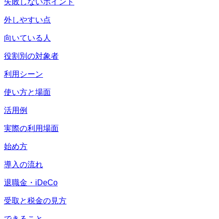
失敗しないポイント
外しやすい点
向いている人
役割別の対象者
利用シーン
使い方と場面
活用例
実際の利用場面
始め方
導入の流れ
退職金・iDeCo
受取と税金の見方
できること