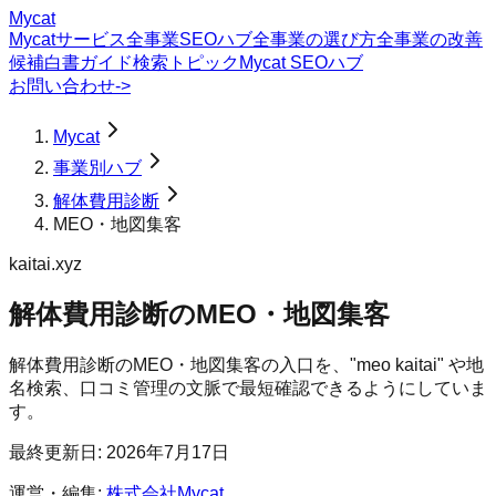
Mycat
Mycatサービス
全事業SEOハブ
全事業の選び方
全事業の改善
候補
白書
ガイド
検索トピック
Mycat SEOハブ
お問い合わせ
->
Mycat
事業別ハブ
解体費用診断
MEO・地図集客
kaitai.xyz
解体費用診断
の
MEO・地図集客
解体費用診断のMEO・地図集客の入口を、"meo kaitai" や地
名検索、口コミ管理の文脈で最短確認できるようにしていま
す。
最終更新日:
2026年7月17日
運営・編集:
株式会社Mycat