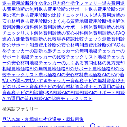
退去費用診断
経年劣化の見方
経年劣化ファミリー
退去費用
退
去費用診断の無料
退去費用診断のサポート
退去費用診断の運
用の流れ
退去費用診断の比較チェックリスト
退去費用診断の
安心材料
退去費用診断のよくある質問
地盤費用診断
相場
解体
費用診断の無料
解体費用診断のサポート
解体費用診断の比較
チェックリスト
解体費用診断の安心材料
解体費用診断のFAQ
進め方
測量費用診断の比較
境界確認
比較チェック
測量費用診
断のサポート
測量費用診断の安心材料
測量費用診断のFAQ
地
盤チェッカーの診断
地盤チェッカーの無料
地盤チェッカーの
サポート
地盤チェッカーの比較チェックリスト
地盤チェッカ
ーの安心材料
地盤チェッカーのよくある質問
価格の見方
売却
相場
農地価格AIの無料
農地価格AIのサポート
農地価格AIの比
較チェックリスト
農地価格AIの安心材料
農地価格AIのFAQ
過
払いの調べ方
払いすぎチェッカー
資産税ナビの無料
資産税ナ
ビのサポート
資産税ナビの安心材料
資産税ナビの運用の流れ
資産税ナビの相談前Q&A
相続AIの相続
相続AIのサポート
相続
AIの運用の流れ
相続AIの比較チェックリスト
検索語ファミリー
見込み額・相場
経年劣化
退去・原状回復