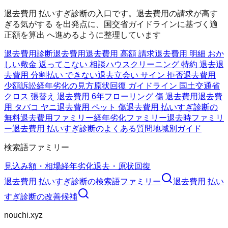
退去費用 払いすぎ診断の入口です。退去費用の請求が高す
ぎる気がする を出発点に、国交省ガイドラインに基づく適
正額を算出 へ進めるように整理しています
退去費用診断
退去費用
退去費用 高額 請求
退去費用 明細 おか
しい
敷金 返ってこない 相談
ハウスクリーニング 特約 退去
退
去費用 分割払い できない
退去立会い サイン 拒否
退去費用
少額訴訟
経年劣化の見方
原状回復 ガイドライン 国土交通省
クロス 張替え 退去費用 6年
フローリング 傷 退去費用
退去費
用 タバコ ヤニ
退去費用 ペット 傷
退去費用 払いすぎ診断の
無料
退去費用ファミリー
経年劣化ファミリー
退去時ファミリ
ー
退去費用 払いすぎ診断のよくある質問
地域別ガイド
検索語ファミリー
見込み額・相場
経年劣化
退去・原状回復
退去費用 払いすぎ診断
の検索語ファミリー
退去費用 払い
すぎ診断
の改善候補
nouchi.xyz