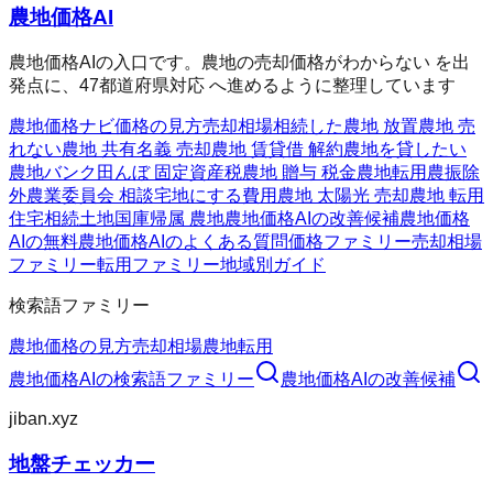
農地価格AI
農地価格AIの入口です。農地の売却価格がわからない を出
発点に、47都道府県対応 へ進めるように整理しています
農地価格ナビ
価格の見方
売却相場
相続した農地 放置
農地 売
れない
農地 共有名義 売却
農地 賃貸借 解約
農地を貸したい
農地バンク
田んぼ 固定資産税
農地 贈与 税金
農地転用
農振除
外
農業委員会 相談
宅地にする費用
農地 太陽光 売却
農地 転用
住宅
相続土地国庫帰属 農地
農地価格AIの改善候補
農地価格
AIの無料
農地価格AIのよくある質問
価格ファミリー
売却相場
ファミリー
転用ファミリー
地域別ガイド
検索語ファミリー
農地価格の見方
売却相場
農地転用
農地価格AI
の検索語ファミリー
農地価格AI
の改善候補
jiban.xyz
地盤チェッカー