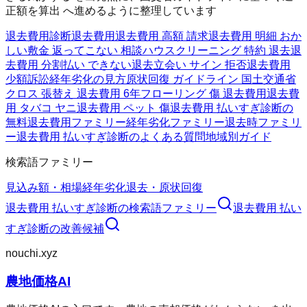
正額を算出 へ進めるように整理しています
退去費用診断
退去費用
退去費用 高額 請求
退去費用 明細 おか
しい
敷金 返ってこない 相談
ハウスクリーニング 特約 退去
退
去費用 分割払い できない
退去立会い サイン 拒否
退去費用
少額訴訟
経年劣化の見方
原状回復 ガイドライン 国土交通省
クロス 張替え 退去費用 6年
フローリング 傷 退去費用
退去費
用 タバコ ヤニ
退去費用 ペット 傷
退去費用 払いすぎ診断の
無料
退去費用ファミリー
経年劣化ファミリー
退去時ファミリ
ー
退去費用 払いすぎ診断のよくある質問
地域別ガイド
検索語ファミリー
見込み額・相場
経年劣化
退去・原状回復
退去費用 払いすぎ診断
の検索語ファミリー
退去費用 払い
すぎ診断
の改善候補
nouchi.xyz
農地価格AI