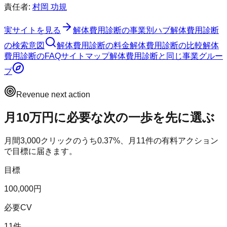
責任者:
村岡 功規
実サイトを見る
解体費用診断
の事業別ハブ
解体費用診断
の検索意図
解体費用診断
の料金
解体費用診断
の比較
解体
費用診断
のFAQ
サイトマップ
解体費用診断
と同じ事業グルー
プ
Revenue next action
月10万円に必要な次の一歩を先に選ぶ
月間
3,000
クリックのうち
0.37
%、月
11
件の有料アクション
で目標に届きます。
目標
100,000円
必要CV
11件