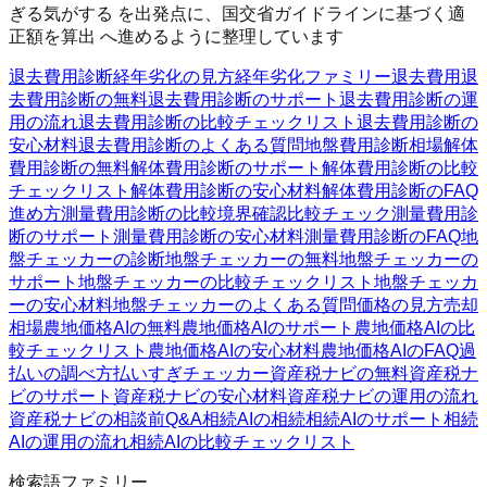
ぎる気がする を出発点に、国交省ガイドラインに基づく適
正額を算出 へ進めるように整理しています
退去費用診断
経年劣化の見方
経年劣化ファミリー
退去費用
退
去費用診断の無料
退去費用診断のサポート
退去費用診断の運
用の流れ
退去費用診断の比較チェックリスト
退去費用診断の
安心材料
退去費用診断のよくある質問
地盤費用診断
相場
解体
費用診断の無料
解体費用診断のサポート
解体費用診断の比較
チェックリスト
解体費用診断の安心材料
解体費用診断のFAQ
進め方
測量費用診断の比較
境界確認
比較チェック
測量費用診
断のサポート
測量費用診断の安心材料
測量費用診断のFAQ
地
盤チェッカーの診断
地盤チェッカーの無料
地盤チェッカーの
サポート
地盤チェッカーの比較チェックリスト
地盤チェッカ
ーの安心材料
地盤チェッカーのよくある質問
価格の見方
売却
相場
農地価格AIの無料
農地価格AIのサポート
農地価格AIの比
較チェックリスト
農地価格AIの安心材料
農地価格AIのFAQ
過
払いの調べ方
払いすぎチェッカー
資産税ナビの無料
資産税ナ
ビのサポート
資産税ナビの安心材料
資産税ナビの運用の流れ
資産税ナビの相談前Q&A
相続AIの相続
相続AIのサポート
相続
AIの運用の流れ
相続AIの比較チェックリスト
検索語ファミリー