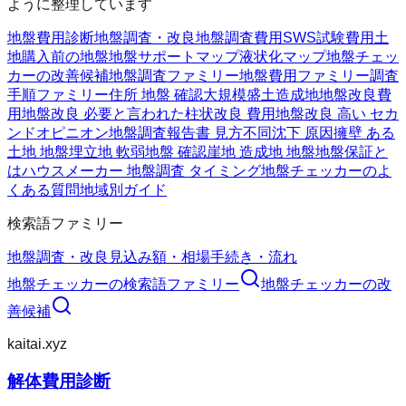
ように整理しています
地盤費用診断
地盤調査・改良
地盤調査費用
SWS試験費用
土
地購入前の地盤
地盤サポートマップ
液状化マップ
地盤チェッ
カーの改善候補
地盤調査ファミリー
地盤費用ファミリー
調査
手順ファミリー
住所 地盤 確認
大規模盛土造成地
地盤改良費
用
地盤改良 必要と言われた
柱状改良 費用
地盤改良 高い セカ
ンドオピニオン
地盤調査報告書 見方
不同沈下 原因
擁壁 ある
土地 地盤
埋立地 軟弱地盤 確認
崖地 造成地 地盤
地盤保証と
は
ハウスメーカー 地盤調査 タイミング
地盤チェッカーのよ
くある質問
地域別ガイド
検索語ファミリー
地盤調査・改良
見込み額・相場
手続き・流れ
地盤チェッカー
の検索語ファミリー
地盤チェッカー
の改
善候補
kaitai.xyz
解体費用診断