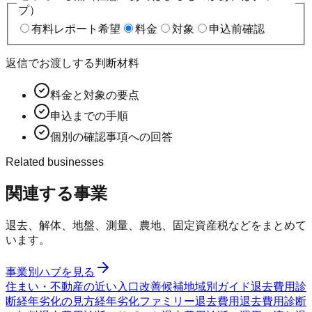
プ）
有料レポート希望
料金
対象
申込前確認
返信でお渡しする判断材料
料金と対象の要点
申込までの手順
個別の確認事項への回答
Related businesses
関連する事業
退去、解体、地盤、測量、農地、固定資産税などをまとめて
います。
事業別ハブを見る
住まい・不動産の近い入口
改善候補
地域別ガイド
退去費用診
断
経年劣化の見方
経年劣化ファミリー
退去費用
退去費用診断