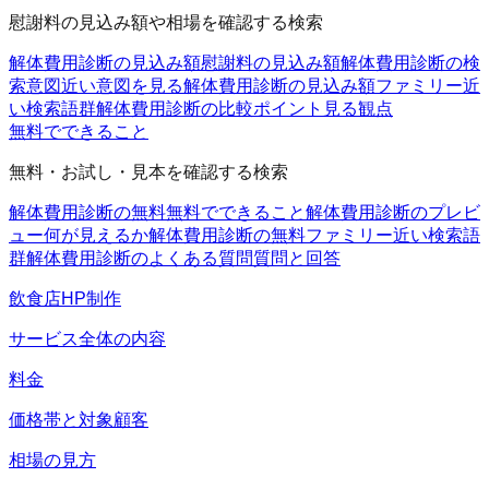
慰謝料の見込み額や相場を確認する検索
解体費用診断の見込み額
慰謝料の見込み額
解体費用診断の検
索意図
近い意図を見る
解体費用診断の見込み額ファミリー
近
い検索語群
解体費用診断の比較ポイント
見る観点
無料でできること
無料・お試し・見本を確認する検索
解体費用診断の無料
無料でできること
解体費用診断のプレビ
ュー
何が見えるか
解体費用診断の無料ファミリー
近い検索語
群
解体費用診断のよくある質問
質問と回答
飲食店HP制作
サービス全体の内容
料金
価格帯と対象顧客
相場の見方