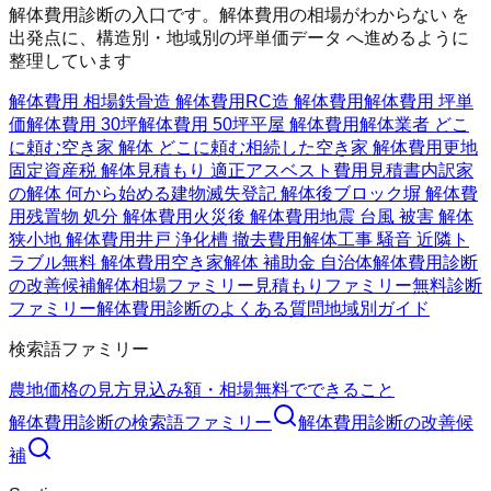
解体費用診断の入口です。解体費用の相場がわからない を
出発点に、構造別・地域別の坪単価データ へ進めるように
整理しています
解体費用 相場
鉄骨造 解体費用
RC造 解体費用
解体費用 坪単
価
解体費用 30坪
解体費用 50坪
平屋 解体費用
解体業者 どこ
に頼む
空き家 解体 どこに頼む
相続した空き家 解体費用
更地
固定資産税 解体
見積もり 適正
アスベスト費用
見積書内訳
家
の解体 何から始める
建物滅失登記 解体後
ブロック塀 解体費
用
残置物 処分 解体費用
火災後 解体費用
地震 台風 被害 解体
狭小地 解体費用
井戸 浄化槽 撤去費用
解体工事 騒音 近隣ト
ラブル
無料 解体費用
空き家解体 補助金 自治体
解体費用診断
の改善候補
解体相場ファミリー
見積もりファミリー
無料診断
ファミリー
解体費用診断のよくある質問
地域別ガイド
検索語ファミリー
農地価格の見方
見込み額・相場
無料でできること
解体費用診断
の検索語ファミリー
解体費用診断
の改善候
補