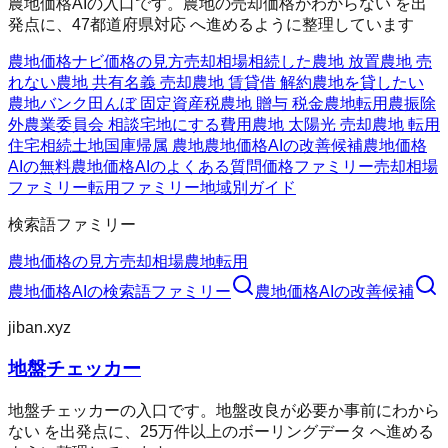
農地価格AIの入口です。農地の売却価格がわからない を出
発点に、47都道府県対応 へ進めるように整理しています
農地価格ナビ
価格の見方
売却相場
相続した農地 放置
農地 売
れない
農地 共有名義 売却
農地 賃貸借 解約
農地を貸したい
農地バンク
田んぼ 固定資産税
農地 贈与 税金
農地転用
農振除
外
農業委員会 相談
宅地にする費用
農地 太陽光 売却
農地 転用
住宅
相続土地国庫帰属 農地
農地価格AIの改善候補
農地価格
AIの無料
農地価格AIのよくある質問
価格ファミリー
売却相場
ファミリー
転用ファミリー
地域別ガイド
検索語ファミリー
農地価格の見方
売却相場
農地転用
農地価格AI
の検索語ファミリー
農地価格AI
の改善候補
jiban.xyz
地盤チェッカー
地盤チェッカーの入口です。地盤改良が必要か事前にわから
ない を出発点に、25万件以上のボーリングデータ へ進める