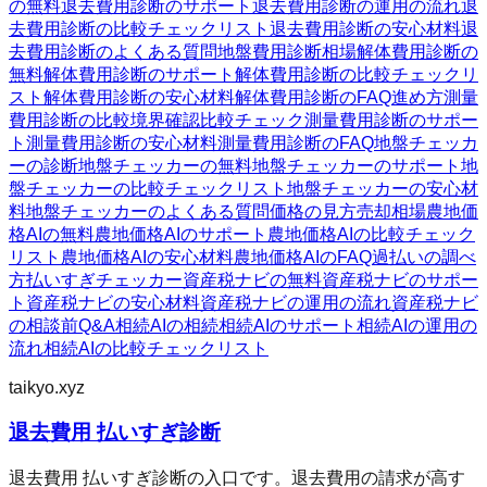
の無料
退去費用診断のサポート
退去費用診断の運用の流れ
退
去費用診断の比較チェックリスト
退去費用診断の安心材料
退
去費用診断のよくある質問
地盤費用診断
相場
解体費用診断の
無料
解体費用診断のサポート
解体費用診断の比較チェックリ
スト
解体費用診断の安心材料
解体費用診断のFAQ
進め方
測量
費用診断の比較
境界確認
比較チェック
測量費用診断のサポー
ト
測量費用診断の安心材料
測量費用診断のFAQ
地盤チェッカ
ーの診断
地盤チェッカーの無料
地盤チェッカーのサポート
地
盤チェッカーの比較チェックリスト
地盤チェッカーの安心材
料
地盤チェッカーのよくある質問
価格の見方
売却相場
農地価
格AIの無料
農地価格AIのサポート
農地価格AIの比較チェック
リスト
農地価格AIの安心材料
農地価格AIのFAQ
過払いの調べ
方
払いすぎチェッカー
資産税ナビの無料
資産税ナビのサポー
ト
資産税ナビの安心材料
資産税ナビの運用の流れ
資産税ナビ
の相談前Q&A
相続AIの相続
相続AIのサポート
相続AIの運用の
流れ
相続AIの比較チェックリスト
taikyo.xyz
退去費用 払いすぎ診断
退去費用 払いすぎ診断の入口です。退去費用の請求が高す