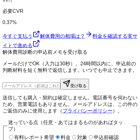
必要CVR
0.37%
今すぐ支払う
解体費用の相場は？
料金を確認する
実サ
イトで進める
解体費用診断の申込前メモを受け取る
メールだけでOK（入力は30秒）。24時間以内に、申込前の
判断材料を短く無料で返信します。いつでも中止できます。
受け取る
送信しても購入・契約は確定しません。電話番号を伺わない
ため、営業電話もありません。メールアドレスは、この件の
ご返信のみに使用します（
プライバシーポリシー
）。
迷っている点（任意・あてはまるものがあればタッ
プ）
有料レポート希望
料金
対象
申込前確認