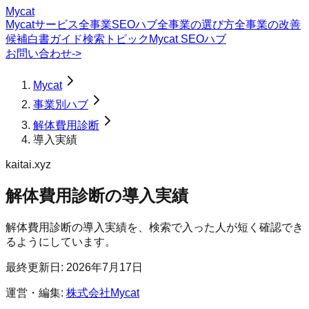
Mycat
Mycatサービス
全事業SEOハブ
全事業の選び方
全事業の改善
候補
白書
ガイド
検索トピック
Mycat SEOハブ
お問い合わせ
->
Mycat
事業別ハブ
解体費用診断
導入実績
kaitai.xyz
解体費用診断
の
導入実績
解体費用診断の導入実績を、検索で入った人が短く確認でき
るようにしています。
最終更新日:
2026年7月17日
運営・編集:
株式会社Mycat