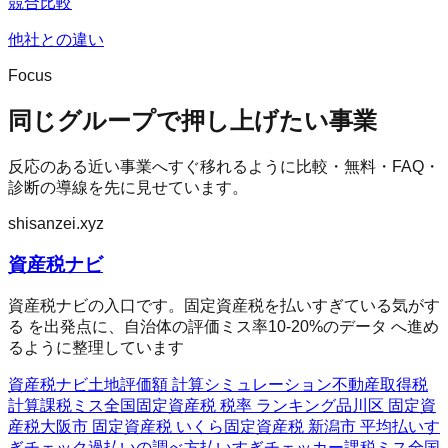
競合比較
他社との違い
Focus
同じグループで押し上げたい事業
反応のある近い事業へすぐ移れるように比較・無料・FAQ・
診断の導線を先に見せています。
shisanzei.xyz
資産税ナビ
資産税ナビの入口です。固定資産税を払いすぎている気がす
る を出発点に、自治体の評価ミス率10-20%のデータ へ進め
るように整理しています
資産税ナビ
土地評価額 計算シミュレーション
不動産取得税
計算
課税ミス全国
固定資産税 税率 ランキング
品川区 固定資
産税
大阪市 固定資産税 いくら
固定資産税 新潟市 平均
払いす
ぎチェック
過払いの調べ方
払いすぎチェッカー
課税ミス全国