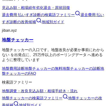
見込み額・相場
経年劣化
退去・原状回復
退去費用 払いすぎ診断
の検索語ファミリー
退去費用 払い
すぎ診断
の改善候補
地域別ガイド
jiban.xyz
地盤チェッカー
地盤チェッカーの入口です。地盤改良が必要か事前にわから
ない を出発点に、25万件以上のボーリングデータ へ進める
ように整理しています
地盤費用診断
地盤チェッカーの無料
地盤チェッカーの診断
地
盤チェッカーのFAQ
検索語ファミリー
地盤調査・改良
見込み額・相場
手続き・流れ
地盤チェッカー
の検索語ファミリー
地盤チェッカー
の改
善候補
地域別ガイド