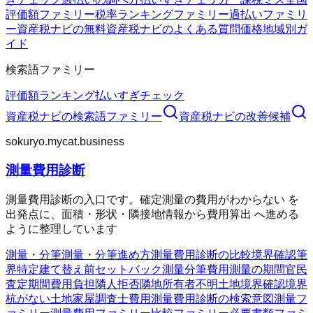
評価額ファミリー
税率ランキングファミリー
過払いファミリ
ー
資産税ナビの無料
資産税ナビのよくある質問
価格
地域別ガ
イド
検索語ファミリー
評価額
ランキング
払いすぎチェック
資産税ナビ
の検索語ファミリー
資産税ナビ
の改善候補
sokuryo.mycat.business
測量費用診断
測量費用診断の入口です。確定測量の費用がわからない を
出発点に、面積・形状・隣接地情報から費用算出 へ進める
ように整理しています
測量・分筆
測量・分筆
進め方
測量費用診断の比較
境界確認
筆
界特定
建て替え前
セットバック測量
分筆費用
測量の期間
官民
査定期間
費用負担
隣人拒否
隣地所有者不明
土地境界確認
境界
杭がない
土地家屋調査士費用
測量費用診断の検索意図
測量フ