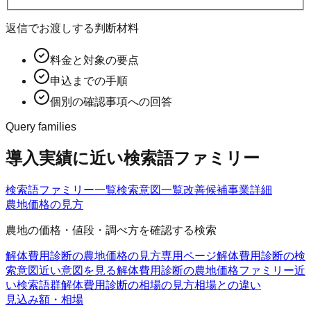
返信でお渡しする判断材料
料金と対象の要点
申込までの手順
個別の確認事項への回答
Query families
導入実績に近い検索語ファミリー
検索語ファミリー一覧
検索意図一覧
改善候補
事業詳細
農地価格の見方
農地の価格・値段・調べ方を確認する検索
解体費用診断の農地価格の見方
専用ページ
解体費用診断の検
索意図
近い意図を見る
解体費用診断の農地価格ファミリー
近
い検索語群
解体費用診断の相場の見方
相場との違い
見込み額・相場