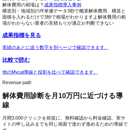
解体費用の相場は？
成果指標
導入事例
構造別・地域別の坪単価データ
3秒で概算
解体費用、構造と
面積を入れるだけで3秒で相場がわかりますよ
解体費用の相
場がわからない
業者の見積もりが適正か判断できない
成果指標を見る
実績のあとに追う数字を別ページで確認できます。
比較で読む
他のMycat導線と役割を比べて確認できます。
Revenue path
解体費用診断
を月10万円に近づける導
線
月間
3,000
クリックを前提に、無料確認から料金確認、実サ
イトの申し込みまでを同じ画面で迷わず進めるための導線で