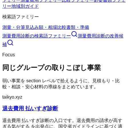
ァミリー
測量費用ファミリー
比較ファミリー
必要書類ファミ
リー
地域別ガイド
検索語ファミリー
測量・分筆
見込み額・相場
比較
書類・準備
測量費用診断
の検索語ファミリー
測量費用診断
の改善候
補
Focus
同じグループの取りこぼし事業
弱い事業を section レベルで拾えるように、見積もり・比
較・相談・安心材料の導線をまとめています。
taikyo.xyz
退去費用 払いすぎ診断
退去費用 払いすぎ診断の入口です。退去費用の請求が高す
ぎる気がする を出発点に、国交省ガイドラインに基づく適