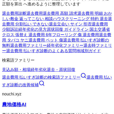
正額を算出 へ進めるように整理しています
退去費用診断
退去費用
退去費用 高額 請求
退去費用 明細 おか
しい
敷金 返ってこない 相談
ハウスクリーニング 特約 退去
退
去費用 分割払い できない
退去立会い サイン 拒否
退去費用
少額訴訟
経年劣化の見方
原状回復 ガイドライン 国土交通省
クロス 張替え 退去費用 6年
フローリング 傷 退去費用
退去費
用 タバコ ヤニ
退去費用 ペット 傷
退去費用 払いすぎ診断の
無料
退去費用ファミリー
経年劣化ファミリー
退去時ファミリ
ー
退去費用 払いすぎ診断のよくある質問
地域別ガイド
検索語ファミリー
見込み額・相場
経年劣化
退去・原状回復
退去費用 払いすぎ診断
の検索語ファミリー
退去費用 払い
すぎ診断
の改善候補
nouchi.xyz
農地価格AI