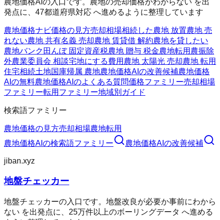
農地価格AIの入口です。農地の売却価格がわからない を出
発点に、47都道府県対応 へ進めるように整理しています
農地価格ナビ
価格の見方
売却相場
相続した農地 放置
農地 売
れない
農地 共有名義 売却
農地 賃貸借 解約
農地を貸したい
農地バンク
田んぼ 固定資産税
農地 贈与 税金
農地転用
農振除
外
農業委員会 相談
宅地にする費用
農地 太陽光 売却
農地 転用
住宅
相続土地国庫帰属 農地
農地価格AIの改善候補
農地価格
AIの無料
農地価格AIのよくある質問
価格ファミリー
売却相場
ファミリー
転用ファミリー
地域別ガイド
検索語ファミリー
農地価格の見方
売却相場
農地転用
農地価格AI
の検索語ファミリー
農地価格AI
の改善候補
jiban.xyz
地盤チェッカー
地盤チェッカーの入口です。地盤改良が必要か事前にわから
ない を出発点に、25万件以上のボーリングデータ へ進める