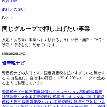
競合比較
他社との違い
Focus
同じグループで押し上げたい事業
反応のある近い事業へすぐ移れるように比較・無料・FAQ・
診断の導線を先に見せています。
shisanzei.xyz
資産税ナビ
資産税ナビの入口です。固定資産税を払いすぎている気がす
る を出発点に、自治体の評価ミス率10-20%のデータ へ進め
るように整理しています
資産税ナビ
土地評価額 計算シミュレーション
不動産取得税
計算
課税ミス全国
固定資産税 税率 ランキング
品川区 固定資
産税
大阪市 固定資産税 いくら
固定資産税 新潟市 平均
払いす
ぎチェック
過払いの調べ方
払いすぎチェッカー
課税ミス全国