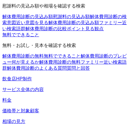
慰謝料の見込み額や相場を確認する検索
解体費用診断の見込み額
慰謝料の見込み額
解体費用診断の検
索意図
近い意図を見る
解体費用診断の見込み額ファミリー
近
い検索語群
解体費用診断の比較ポイント
見る観点
無料でできること
無料・お試し・見本を確認する検索
解体費用診断の無料
無料でできること
解体費用診断のプレビ
ュー
何が見えるか
解体費用診断の無料ファミリー
近い検索語
群
解体費用診断のよくある質問
質問と回答
飲食店HP制作
サービス全体の内容
料金
価格帯と対象顧客
相場の見方