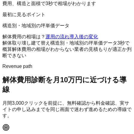
費用、構造と面積で3秒で相場がわかります
最初に見るポイント
構造別・地域別の坪単価データ
解体費用の相場は？
運用の流れ
導入後の変化
解体
取り壊し
建て替え
構造別・地域別の坪単価データ
3秒で
概算
解体費用の相場がわからない
業者の見積もりが適正か判
断できない
Revenue path
解体費用診断
を月10万円に近づける導
線
月間
3,000
クリックを前提に、無料確認から料金確認、実サ
イトの申し込みまでを同じ画面で迷わず進めるための導線で
す。