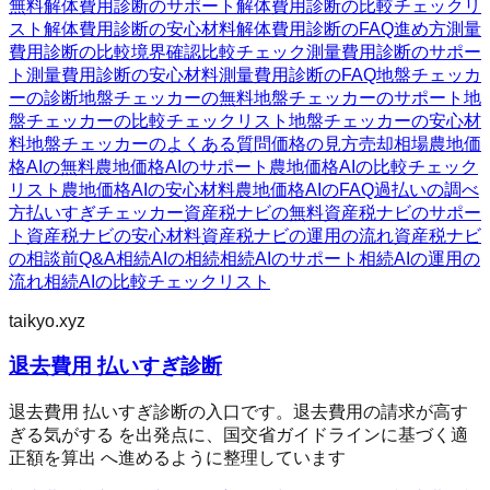
無料
解体費用診断のサポート
解体費用診断の比較チェックリ
スト
解体費用診断の安心材料
解体費用診断のFAQ
進め方
測量
費用診断の比較
境界確認
比較チェック
測量費用診断のサポー
ト
測量費用診断の安心材料
測量費用診断のFAQ
地盤チェッカ
ーの診断
地盤チェッカーの無料
地盤チェッカーのサポート
地
盤チェッカーの比較チェックリスト
地盤チェッカーの安心材
料
地盤チェッカーのよくある質問
価格の見方
売却相場
農地価
格AIの無料
農地価格AIのサポート
農地価格AIの比較チェック
リスト
農地価格AIの安心材料
農地価格AIのFAQ
過払いの調べ
方
払いすぎチェッカー
資産税ナビの無料
資産税ナビのサポー
ト
資産税ナビの安心材料
資産税ナビの運用の流れ
資産税ナビ
の相談前Q&A
相続AIの相続
相続AIのサポート
相続AIの運用の
流れ
相続AIの比較チェックリスト
taikyo.xyz
退去費用 払いすぎ診断
退去費用 払いすぎ診断の入口です。退去費用の請求が高す
ぎる気がする を出発点に、国交省ガイドラインに基づく適
正額を算出 へ進めるように整理しています