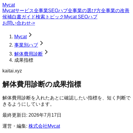
Mycat
Mycatサービス
全事業SEOハブ
全事業の選び方
全事業の改善
候補
白書
ガイド
検索トピック
Mycat SEOハブ
お問い合わせ
->
Mycat
事業別ハブ
解体費用診断
成果指標
kaitai.xyz
解体費用診断
の
成果指標
解体費用診断を入れたあとに確認したい指標を、短く判断で
きるようにしています。
最終更新日:
2026年7月17日
運営・編集:
株式会社Mycat