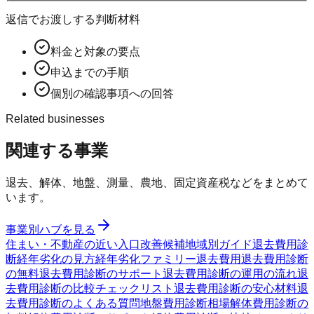
返信でお渡しする判断材料
料金と対象の要点
申込までの手順
個別の確認事項への回答
Related businesses
関連する事業
退去、解体、地盤、測量、農地、固定資産税などをまとめて
います。
事業別ハブを見る
住まい・不動産の近い入口
改善候補
地域別ガイド
退去費用診
断
経年劣化の見方
経年劣化ファミリー
退去費用
退去費用診断
の無料
退去費用診断のサポート
退去費用診断の運用の流れ
退
去費用診断の比較チェックリスト
退去費用診断の安心材料
退
去費用診断のよくある質問
地盤費用診断
相場
解体費用診断の