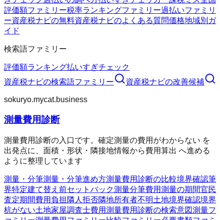
評価額ファミリー
税率ランキングファミリー
過払いファミリ
ー
資産税ナビの無料
資産税ナビのよくある質問
価格
地域別ガ
イド
検索語ファミリー
評価額
ランキング
払いすぎチェック
資産税ナビ
の検索語ファミリー
資産税ナビ
の改善候補
sokuryo.mycat.business
測量費用診断
測量費用診断の入口です。確定測量の費用がわからない を
出発点に、面積・形状・隣接地情報から費用算出 へ進める
ように整理しています
測量・分筆
測量・分筆
進め方
測量費用診断の比較
境界確認
筆
界特定
建て替え前
セットバック測量
分筆費用
測量の期間
官民
査定期間
費用負担
隣人拒否
隣地所有者不明
土地境界確認
境界
杭がない
土地家屋調査士費用
測量費用診断の検索意図
測量フ