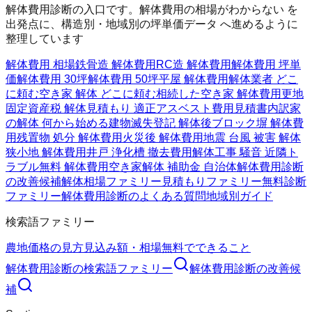
解体費用診断の入口です。解体費用の相場がわからない を
出発点に、構造別・地域別の坪単価データ へ進めるように
整理しています
解体費用 相場
鉄骨造 解体費用
RC造 解体費用
解体費用 坪単
価
解体費用 30坪
解体費用 50坪
平屋 解体費用
解体業者 どこ
に頼む
空き家 解体 どこに頼む
相続した空き家 解体費用
更地
固定資産税 解体
見積もり 適正
アスベスト費用
見積書内訳
家
の解体 何から始める
建物滅失登記 解体後
ブロック塀 解体費
用
残置物 処分 解体費用
火災後 解体費用
地震 台風 被害 解体
狭小地 解体費用
井戸 浄化槽 撤去費用
解体工事 騒音 近隣ト
ラブル
無料 解体費用
空き家解体 補助金 自治体
解体費用診断
の改善候補
解体相場ファミリー
見積もりファミリー
無料診断
ファミリー
解体費用診断のよくある質問
地域別ガイド
検索語ファミリー
農地価格の見方
見込み額・相場
無料でできること
解体費用診断
の検索語ファミリー
解体費用診断
の改善候
補