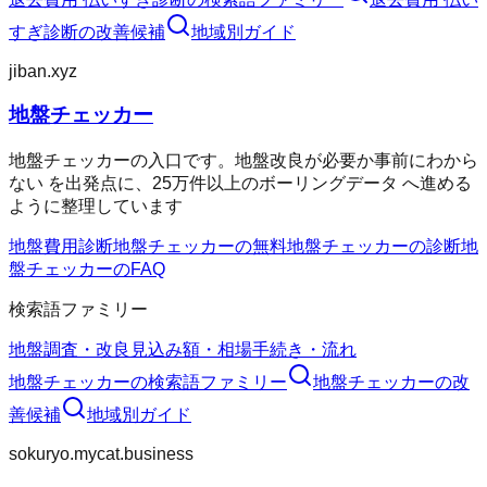
すぎ診断
の改善候補
地域別ガイド
jiban.xyz
地盤チェッカー
地盤チェッカーの入口です。地盤改良が必要か事前にわから
ない を出発点に、25万件以上のボーリングデータ へ進める
ように整理しています
地盤費用診断
地盤チェッカーの無料
地盤チェッカーの診断
地
盤チェッカーのFAQ
検索語ファミリー
地盤調査・改良
見込み額・相場
手続き・流れ
地盤チェッカー
の検索語ファミリー
地盤チェッカー
の改
善候補
地域別ガイド
sokuryo.mycat.business