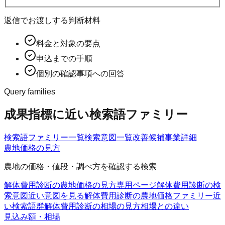
返信でお渡しする判断材料
料金と対象の要点
申込までの手順
個別の確認事項への回答
Query families
成果指標に近い検索語ファミリー
検索語ファミリー一覧
検索意図一覧
改善候補
事業詳細
農地価格の見方
農地の価格・値段・調べ方を確認する検索
解体費用診断の農地価格の見方
専用ページ
解体費用診断の検
索意図
近い意図を見る
解体費用診断の農地価格ファミリー
近
い検索語群
解体費用診断の相場の見方
相場との違い
見込み額・相場