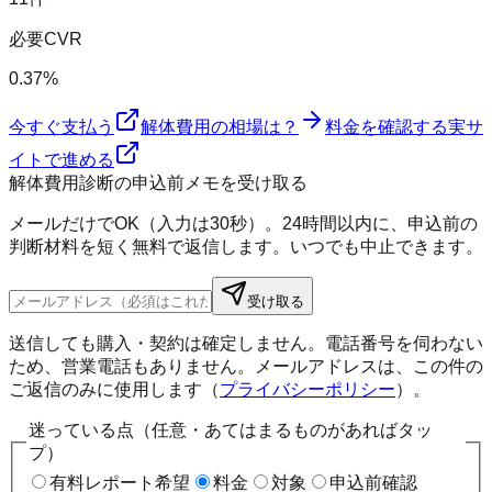
必要CVR
0.37%
今すぐ支払う
解体費用の相場は？
料金を確認する
実サ
イトで進める
解体費用診断の申込前メモを受け取る
メールだけでOK（入力は30秒）。24時間以内に、申込前の
判断材料を短く無料で返信します。いつでも中止できます。
受け取る
送信しても購入・契約は確定しません。電話番号を伺わない
ため、営業電話もありません。メールアドレスは、この件の
ご返信のみに使用します（
プライバシーポリシー
）。
迷っている点（任意・あてはまるものがあればタッ
プ）
有料レポート希望
料金
対象
申込前確認