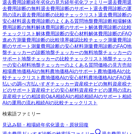
退去費用診断
経年劣化の見方
経年劣化ファミリー
退去費用
退
去費用診断の無料
退去費用診断のサポート
退去費用診断の運
用の流れ
退去費用診断の比較チェックリスト
退去費用診断の
安心材料
退去費用診断のよくある質問
地盤費用診断
相場
解体
費用診断の無料
解体費用診断のサポート
解体費用診断の比較
チェックリスト
解体費用診断の安心材料
解体費用診断のFAQ
進め方
測量費用診断の比較
境界確認
比較チェック
測量費用診
断のサポート
測量費用診断の安心材料
測量費用診断のFAQ
地
盤チェッカーの診断
地盤チェッカーの無料
地盤チェッカーの
サポート
地盤チェッカーの比較チェックリスト
地盤チェッカ
ーの安心材料
地盤チェッカーのよくある質問
価格の見方
売却
相場
農地価格AIの無料
農地価格AIのサポート
農地価格AIの比
較チェックリスト
農地価格AIの安心材料
農地価格AIのFAQ
過
払いの調べ方
払いすぎチェッカー
資産税ナビの無料
資産税ナ
ビのサポート
資産税ナビの安心材料
資産税ナビの運用の流れ
資産税ナビの相談前Q&A
相続AIの相続
相続AIのサポート
相続
AIの運用の流れ
相続AIの比較チェックリスト
検索語ファミリー
見込み額・相場
経年劣化
退去・原状回復
退去費用 払いすぎ診断
の検索語ファミリー
退去費用 払い