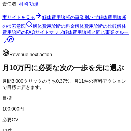
責任者:
村岡 功規
実サイトを見る
解体費用診断
の事業別ハブ
解体費用診断
の検索意図
解体費用診断
の料金
解体費用診断
の比較
解体
費用診断
のFAQ
サイトマップ
解体費用診断
と同じ事業グルー
プ
Revenue next action
月10万円に必要な次の一歩を先に選ぶ
月間
3,000
クリックのうち
0.37
%、月
11
件の有料アクション
で目標に届きます。
目標
100,000円
必要CV
11件