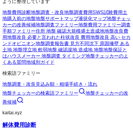
ように整理しています
地盤費用診断
地盤調査・改良
地盤調査費用
SWS試験費用
土
地購入前の地盤
地盤サポートマップ
液状化マップ
地盤チェッ
カーの改善候補
地盤調査ファミリー
地盤費用ファミリー
調査
手順ファミリー
住所 地盤 確認
大規模盛土造成地
地盤改良費
用
地盤改良 必要と言われた
柱状改良 費用
地盤改良 高い セカ
ンドオピニオン
地盤調査報告書 見方
不同沈下 原因
擁壁 ある
土地 地盤
埋立地 軟弱地盤 確認
崖地 造成地 地盤
地盤保証と
は
ハウスメーカー 地盤調査 タイミング
地盤チェッカーのよ
くある質問
地域別ガイド
検索語ファミリー
地盤調査・改良
見込み額・相場
手続き・流れ
地盤チェッカー
の検索語ファミリー
地盤チェッカー
の改
善候補
kaitai.xyz
解体費用診断