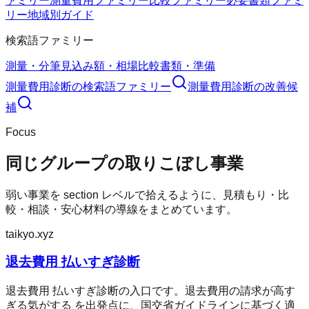
ァミリー
測量費用ファミリー
比較ファミリー
必要書類ファミ
リー
地域別ガイド
検索語ファミリー
測量・分筆
見込み額・相場
比較
書類・準備
測量費用診断
の検索語ファミリー
測量費用診断
の改善候
補
Focus
同じグループの取りこぼし事業
弱い事業を section レベルで拾えるように、見積もり・比
較・相談・安心材料の導線をまとめています。
taikyo.xyz
退去費用 払いすぎ診断
退去費用 払いすぎ診断の入口です。退去費用の請求が高す
ぎる気がする を出発点に、国交省ガイドラインに基づく適